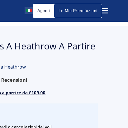
Agenti
Le Mie Prenotazioni
ls A Heathrow A Partire
0
s a Heathrow
9
Recensioni
 a partire da £109.00
rdi o cancellazioni dei voli.