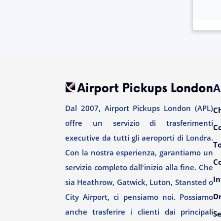
A
Dal 2007, Airport Pickups London (APL)
C
offre un servizio di trasferimenti
C
executive da tutti gli aeroporti di Londra.
T
Con la nostra esperienza, garantiamo un
Co
servizio completo dall'inizio alla fine. Che
In
sia Heathrow, Gatwick, Luton, Stansted o
Dr
City Airport, ci pensiamo noi. Possiamo
anche trasferire i clienti dai principali
Se