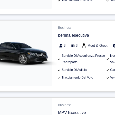
Tracciamento Del Volo
Vei
Business
berlina esecutiva
3
3
Meet & Greet
Servizio Di Accoglienza Presso
Nes
L'aeroporto
Vol
Servizio Di Autista
Can
Tracciamento Del Volo
Vei
Business
MPV Executive