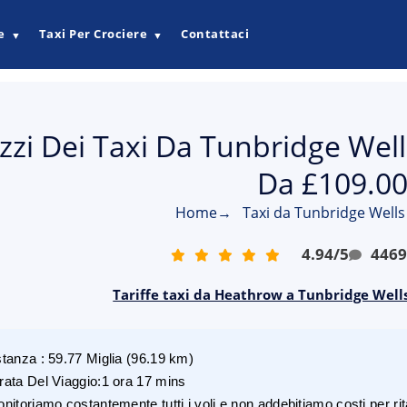
e
Taxi Per Crociere
Contattaci
▼
▼
zzi Dei Taxi Da Tunbridge Wel
Da £109.0
Home
→
Taxi da Tunbridge Well
4.94
/
5
446
Tariffe taxi da Heathrow a Tunbridge Wells
stanza
:
59.77
Miglia
(
96.19
km)
rata Del Viaggio
:
1 ora 17 mins
nitoriamo costantemente tutti i voli e non addebitiamo costi per rita