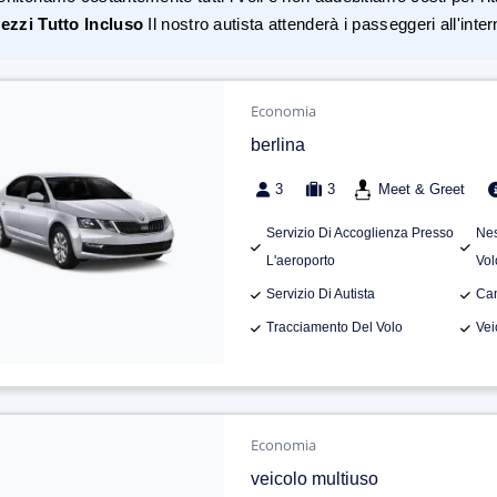
ezzi Tutto Incluso
Il nostro autista attenderà i passeggeri all'inte
Economia
berlina
3
3
Meet & Greet
Servizio Di Accoglienza Presso
Nes
L'aeroporto
Vol
Servizio Di Autista
Can
Tracciamento Del Volo
Vei
Economia
veicolo multiuso