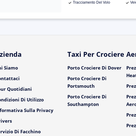
Tracciamento Del Volo
Vei
zienda
Taxi Per Crociere
Ae
hi Siamo
Porto Crociere Di Dover
Prez
Hea
ontattaci
Porto Crociere Di
Portsmouth
Prez
our Quotidiani
Porto Crociere Di
Prez
ndizioni Di Utilizzo
Southampton
Aer
formativa Sulla Privacy
Prez
ivers
Prez
rvizio Di Facchino