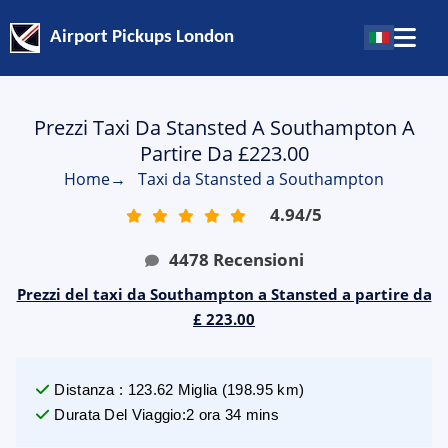
Airport Pickups London
Prezzi Taxi Da Stansted A Southampton A
Partire Da £223.00
Home
→
Taxi da Stansted a Southampton
4.94
/
5
4478
Recensioni
Prezzi del taxi da Southampton a Stansted a partire da
£ 223.00
Distanza
:
123.62
Miglia
(
198.95
km)
Durata Del Viaggio
:
2 ora 34 mins