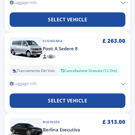
Luggage Info
SELECT VEHICLE
£
263.00
ECONOMIA
Posti A Sedere 8
8
8
Tracciamento Del Volo
Cancellazione Gratuita (12 Ore)
Luggage Info
SELECT VEHICLE
£
313.00
BUSINESS
Berlina Esecutiva