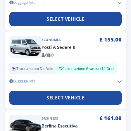
Luggage Info
SELECT VEHICLE
£
155.00
ECONOMIA
Posti A Sedere 8
8
8
Tracciamento Del Volo
Cancellazione Gratuita (12 Ore)
Luggage Info
SELECT VEHICLE
£
161.00
BUSINESS
Berlina Esecutiva