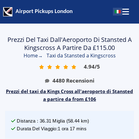
Airport Pickups London
Prezzi Del Taxi Dall'Aeroporto Di Stansted A
Kingscross A Partire Da £115.00
Home
→
Taxi da Stansted a Kingscross
4.94
/
5
4480
Recensioni
Prezzi del taxi da Kings Cross all'aeroporto di Stansted
a partire da from £106
Distanza
:
36.31
Miglia
(
58.44
km)
Durata Del Viaggio
:
1 ora 17 mins