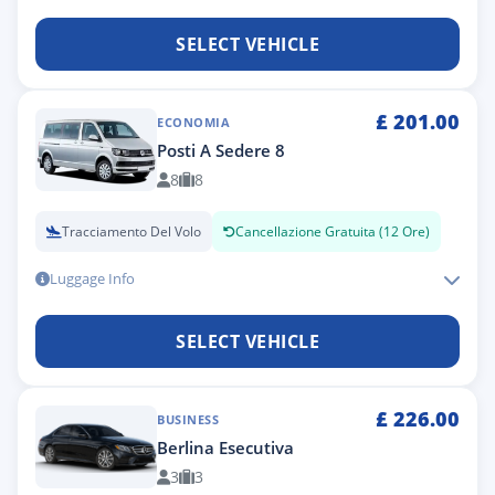
SELECT VEHICLE
£
201.00
ECONOMIA
Posti A Sedere 8
8
8
Tracciamento Del Volo
Cancellazione Gratuita (12 Ore)
Luggage Info
SELECT VEHICLE
£
226.00
BUSINESS
Berlina Esecutiva
3
3