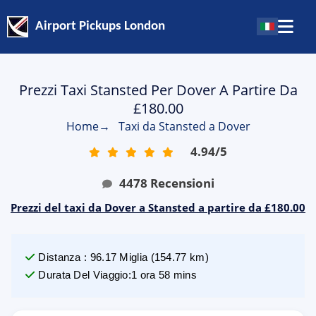
Airport Pickups London
Prezzi Taxi Stansted Per Dover A Partire Da
£180.00
Home
→
Taxi da Stansted a Dover
4.94
/
5
4478
Recensioni
Prezzi del taxi da Dover a Stansted a partire da £180.00
Distanza
:
96.17
Miglia
(
154.77
km)
Durata Del Viaggio
:
1 ora 58 mins