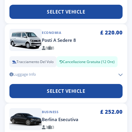
SELECT VEHICLE
£
220.00
ECONOMIA
Posti A Sedere 8
8
8
Tracciamento Del Volo
Cancellazione Gratuita (12 Ore)
Luggage Info
SELECT VEHICLE
£
252.00
BUSINESS
Berlina Esecutiva
3
3