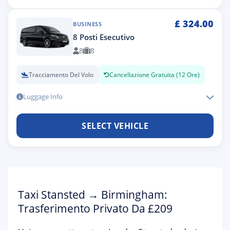
£
324.00
BUSINESS
8 Posti Esecutivo
8
8
Tracciamento Del Volo
Cancellazione Gratuita (12 Ore)
Luggage Info
SELECT VEHICLE
Taxi Stansted → Birmingham:
Trasferimento Privato Da £209