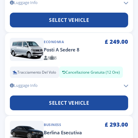
Luggage Info
SELECT VEHICLE
£
249.00
ECONOMIA
Posti A Sedere 8
8
8
Tracciamento Del Volo
Cancellazione Gratuita (12 Ore)
Luggage Info
SELECT VEHICLE
£
293.00
BUSINESS
Berlina Esecutiva