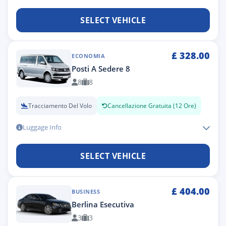
SELECT VEHICLE
£
328.00
ECONOMIA
Posti A Sedere 8
8
8
Tracciamento Del Volo
Cancellazione Gratuita (12 Ore)
Luggage Info
SELECT VEHICLE
£
404.00
BUSINESS
Berlina Esecutiva
3
3