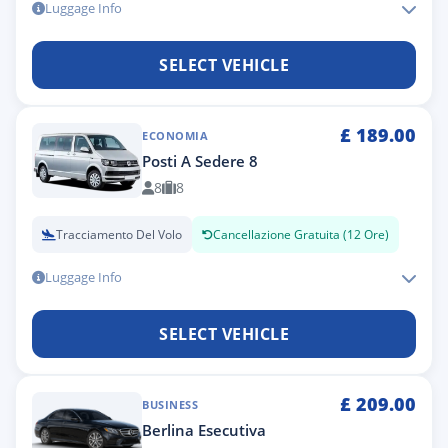
Luggage Info
SELECT VEHICLE
£
189.00
ECONOMIA
Posti A Sedere 8
8
8
Tracciamento Del Volo
Cancellazione Gratuita (12 Ore)
Luggage Info
SELECT VEHICLE
£
209.00
BUSINESS
Berlina Esecutiva