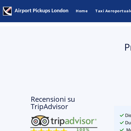
Airport Pickups London
Home
Taxi Aeroportual
P
Recensioni su
TripAdvisor
Di
Du
Mo