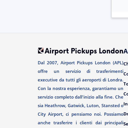
A
Dal 2007, Airport Pickups London (APL)
C
offre un servizio di trasferimenti
C
executive da tutti gli aeroporti di Londra.
T
Con la nostra esperienza, garantiamo un
Co
servizio completo dall'inizio alla fine. Che
In
sia Heathrow, Gatwick, Luton, Stansted o
Dr
City Airport, ci pensiamo noi. Possiamo
anche trasferire i clienti dai principali
Se