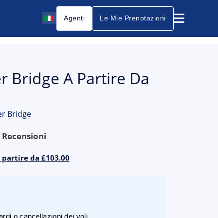
Agenti
Le Mie Prenotazioni
r Bridge A Partire Da
er Bridge
9
Recensioni
a partire da £103.00
rdi o cancellazioni dei voli.