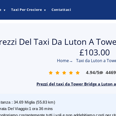
e
Taxi Per Crociere
Contattaci
▼
▼
rezzi Del Taxi Da Luton A Towe
£103.00
Home
→
Taxi da Luton a Tow
4.94
/
5
446
Prezzi del taxi da Tower Bridge a Luton 
stanza
:
34.69
Miglia
(
55.83
km)
rata Del Viaggio
:
1 ora 36 mins
nitoriamo costantemente tutti i voli e non addebitiamo costi per rita