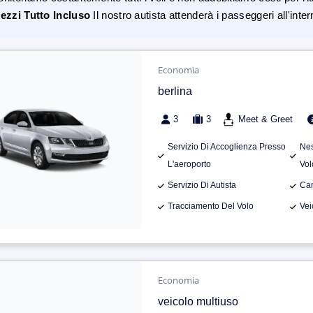
ezzi Tutto Incluso
Il nostro autista attenderà i passeggeri all'inte
Economia
berlina
3
3
Meet & Greet
Servizio Di Accoglienza Presso
Nes
L'aeroporto
Vol
Servizio Di Autista
Can
Tracciamento Del Volo
Vei
Economia
veicolo multiuso