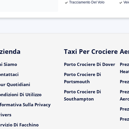
Tracciamento Del Volo
Vei
zienda
Taxi Per Crociere
Ae
hi Siamo
Porto Crociere Di Dover
Prez
Hea
ontattaci
Porto Crociere Di
Portsmouth
Prez
our Quotidiani
Porto Crociere Di
Prez
ndizioni Di Utilizzo
Southampton
Aer
formativa Sulla Privacy
Prez
ivers
Prez
rvizio Di Facchino