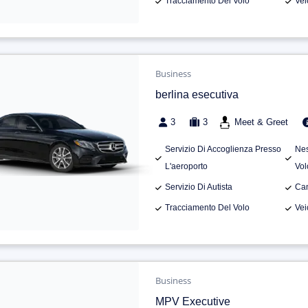
Tracciamento Del Volo
Vei
Business
berlina esecutiva
3
3
Meet & Greet
Servizio Di Accoglienza Presso
Nes
L'aeroporto
Vol
Servizio Di Autista
Can
Tracciamento Del Volo
Vei
Business
MPV Executive