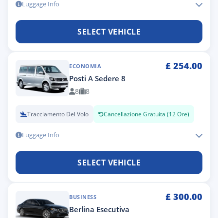
Luggage Info
SELECT VEHICLE
£
254.00
ECONOMIA
Posti A Sedere 8
8
8
Tracciamento Del Volo
Cancellazione Gratuita (12 Ore)
Luggage Info
SELECT VEHICLE
£
300.00
BUSINESS
Berlina Esecutiva