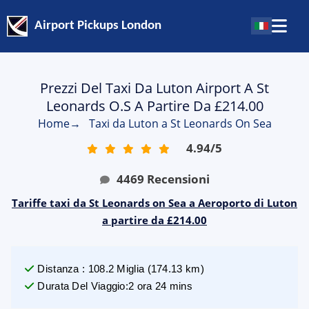
Airport Pickups London
Prezzi Del Taxi Da Luton Airport A St
Leonards O.S A Partire Da £214.00
Home
→
Taxi da Luton a St Leonards On Sea
4.94
/
5
4469
Recensioni
Tariffe taxi da St Leonards on Sea a Aeroporto di Luton
a partire da £214.00
Distanza
:
108.2
Miglia
(
174.13
km)
Durata Del Viaggio
:
2 ora 24 mins