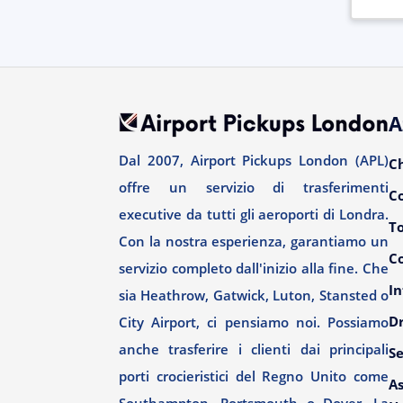
A
Dal 2007, Airport Pickups London (APL)
C
offre un servizio di trasferimenti
C
executive da tutti gli aeroporti di Londra.
T
Con la nostra esperienza, garantiamo un
Co
servizio completo dall'inizio alla fine. Che
In
sia Heathrow, Gatwick, Luton, Stansted o
Dr
City Airport, ci pensiamo noi. Possiamo
anche trasferire i clienti dai principali
Se
porti crocieristici del Regno Unito come
As