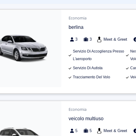
Economia
berlina
3
3
Meet & Greet
Servizio Di Accoglienza Presso
Nes
L'aeroporto
Vol
Servizio Di Autista
Can
Tracciamento Del Volo
Vei
Economia
veicolo multiuso
5
5
Meet & Greet