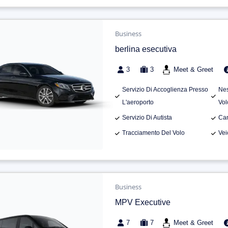
Business
berlina esecutiva
3
3
Meet & Greet
Servizio Di Accoglienza Presso
Nes
L'aeroporto
Vol
Servizio Di Autista
Can
Tracciamento Del Volo
Vei
Business
MPV Executive
7
7
Meet & Greet