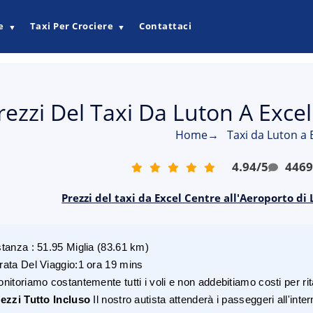
e
Taxi Per Crociere
Contattaci
▼
▼
rezzi Del Taxi Da Luton A Excel
Home
→
Taxi da Luton a 
4.94
/
5
446
Prezzi del taxi da Excel Centre all'Aeroporto di
stanza
:
51.95
Miglia
(
83.61
km)
rata Del Viaggio
:
1 ora 19 mins
nitoriamo costantemente tutti i voli e non addebitiamo costi per rita
ezzi Tutto Incluso
Il nostro autista attenderà i passeggeri all'inte