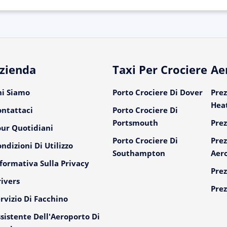
zienda
Taxi Per Crociere
Ae
hi Siamo
Porto Crociere Di Dover
Prez
Hea
ontattaci
Porto Crociere Di
Portsmouth
Prez
our Quotidiani
Porto Crociere Di
Prez
ndizioni Di Utilizzo
Southampton
Aer
formativa Sulla Privacy
Prez
ivers
Prez
rvizio Di Facchino
sistente Dell'Aeroporto Di