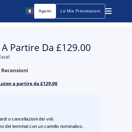
Agenti
Le Mie Prenotazioni
 A Partire Da £129.00
Excel
9
Recensioni
 Luton a partire da £129.00
rdi o cancellazioni dei voli.
rno del terminal con un cartello nominativo.