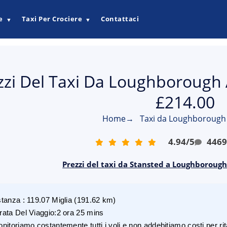
e
Taxi Per Crociere
Contattaci
▼
▼
zzi Del Taxi Da Loughborough 
£214.00
Home
→
Taxi da Loughborough 
4.94
/
5
446
Prezzi del taxi da Stansted a Loughborough
stanza
:
119.07
Miglia
(
191.62
km)
rata Del Viaggio
:
2 ora 25 mins
nitoriamo costantemente tutti i voli e non addebitiamo costi per rita