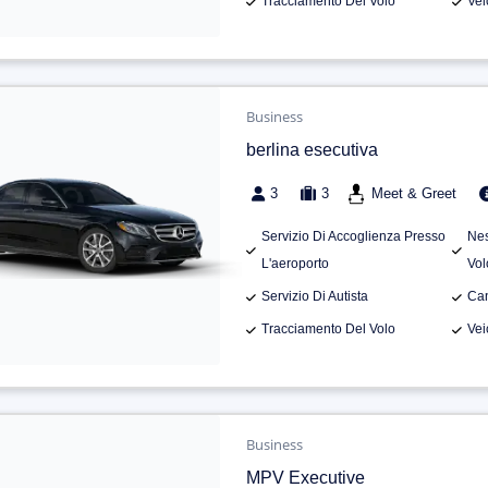
Tracciamento Del Volo
Vei
Business
berlina esecutiva
3
3
Meet & Greet
Servizio Di Accoglienza Presso
Nes
L'aeroporto
Vol
Servizio Di Autista
Can
Tracciamento Del Volo
Vei
Business
MPV Executive