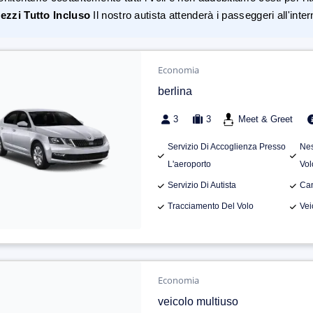
ezzi Tutto Incluso
Il nostro autista attenderà i passeggeri all'inte
Economia
berlina
3
3
Meet & Greet
Servizio Di Accoglienza Presso
Nes
L'aeroporto
Vol
Servizio Di Autista
Can
Tracciamento Del Volo
Vei
Economia
veicolo multiuso