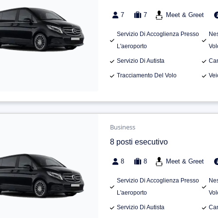
7
7
Meet & Greet
Servizio Di Accoglienza Presso
Nes
L'aeroporto
Vol
Servizio Di Autista
Can
Tracciamento Del Volo
Vei
Business
8 posti esecutivo
8
8
Meet & Greet
Servizio Di Accoglienza Presso
Nes
L'aeroporto
Vol
Servizio Di Autista
Can