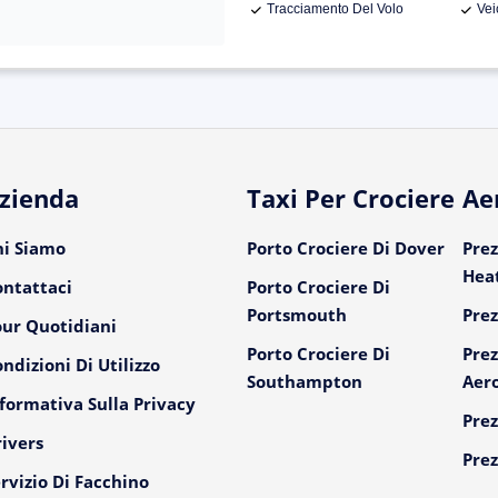
Tracciamento Del Volo
Vei
zienda
Taxi Per Crociere
Ae
hi Siamo
Porto Crociere Di Dover
Prez
Hea
ontattaci
Porto Crociere Di
Portsmouth
Prez
our Quotidiani
Porto Crociere Di
Prez
ndizioni Di Utilizzo
Southampton
Aer
formativa Sulla Privacy
Prez
ivers
Prez
rvizio Di Facchino