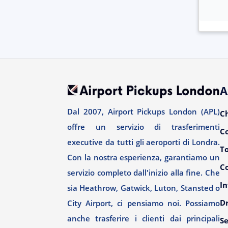
A
Dal 2007, Airport Pickups London (APL)
C
offre un servizio di trasferimenti
C
executive da tutti gli aeroporti di Londra.
T
Con la nostra esperienza, garantiamo un
Co
servizio completo dall'inizio alla fine. Che
In
sia Heathrow, Gatwick, Luton, Stansted o
Dr
City Airport, ci pensiamo noi. Possiamo
anche trasferire i clienti dai principali
Se