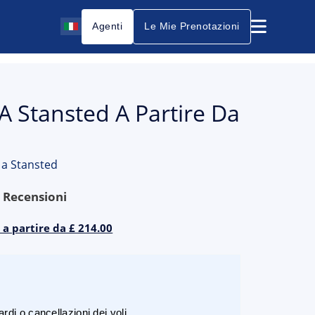
Agenti
Le Mie Prenotazioni
A Stansted A Partire Da
a Stansted
9
Recensioni
 a partire da £ 214.00
rdi o cancellazioni dei voli.