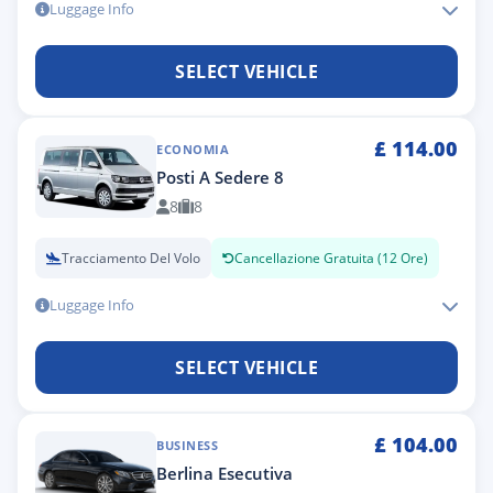
Luggage Info
SELECT VEHICLE
£
114.00
ECONOMIA
Posti A Sedere 8
8
8
Tracciamento Del Volo
Cancellazione Gratuita (12 Ore)
Luggage Info
SELECT VEHICLE
£
104.00
BUSINESS
Berlina Esecutiva