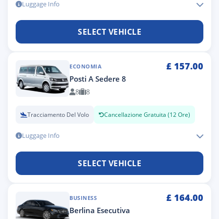
Luggage Info
SELECT VEHICLE
£
157.00
ECONOMIA
Posti A Sedere 8
8
8
Tracciamento Del Volo
Cancellazione Gratuita (12 Ore)
Luggage Info
SELECT VEHICLE
£
164.00
BUSINESS
Berlina Esecutiva