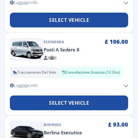
Luggage Info
SELECT VEHICLE
£
106.00
ECONOMIA
Posti A Sedere 8
8
8
Tracciamento Del Volo
Cancellazione Gratuita (12 Ore)
Luggage Info
SELECT VEHICLE
£
93.00
BUSINESS
Berlina Esecutiva