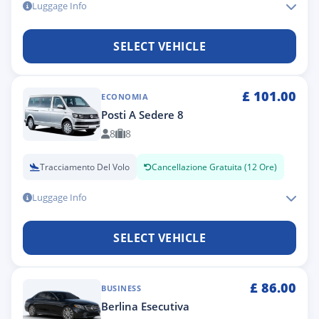
Luggage Info
SELECT VEHICLE
£
101.00
ECONOMIA
Posti A Sedere 8
8
8
Tracciamento Del Volo
Cancellazione Gratuita (12 Ore)
Luggage Info
SELECT VEHICLE
£
86.00
BUSINESS
Berlina Esecutiva