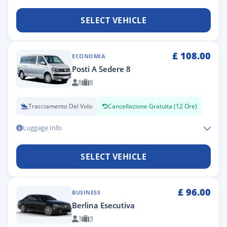
SELECT VEHICLE
£
108.00
ECONOMIA
Posti A Sedere 8
8
8
Tracciamento Del Volo
Cancellazione Gratuita (12 Ore)
Luggage Info
SELECT VEHICLE
£
96.00
BUSINESS
Berlina Esecutiva
3
3