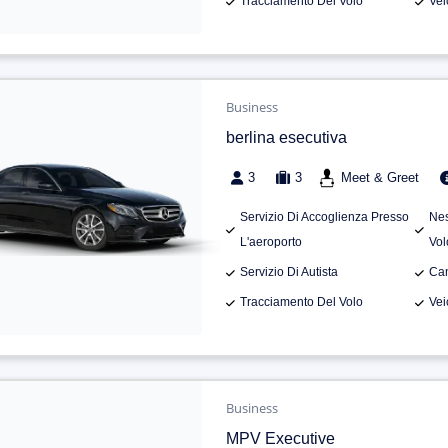
Tracciamento Del Volo
Vei
Business
berlina esecutiva
3
3
Meet & Greet
Servizio Di Accoglienza Presso
Nes
L'aeroporto
Vol
Servizio Di Autista
Can
Tracciamento Del Volo
Vei
Business
MPV Executive