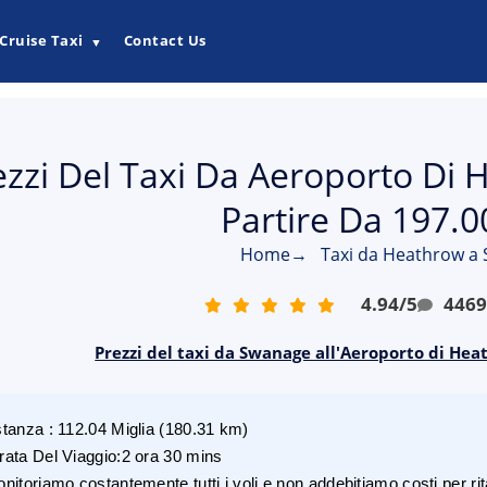
Cruise Taxi
Contact Us
▼
ezzi Del Taxi Da Aeroporto Di
Partire Da 197.0
Home
→
Taxi da Heathrow a
4.94
/
5
446
Prezzi del taxi da Swanage all'Aeroporto di Hea
stanza
:
112.04
Miglia
(
180.31
km)
rata Del Viaggio
:
2 ora 30 mins
nitoriamo costantemente tutti i voli e non addebitiamo costi per rita