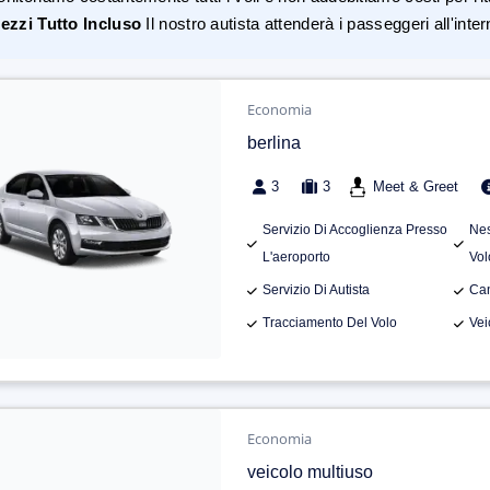
ezzi Tutto Incluso
Il nostro autista attenderà i passeggeri all'inte
Economia
berlina
3
3
Meet & Greet
Servizio Di Accoglienza Presso
Nes
L'aeroporto
Vol
Servizio Di Autista
Can
Tracciamento Del Volo
Vei
Economia
veicolo multiuso