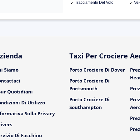
Tracciamento Del Volo
Vei
zienda
Taxi Per Crociere
Ae
hi Siamo
Porto Crociere Di Dover
Prez
Hea
ontattaci
Porto Crociere Di
Portsmouth
Prez
our Quotidiani
Porto Crociere Di
Prez
ndizioni Di Utilizzo
Southampton
Aer
formativa Sulla Privacy
Prez
ivers
Prez
rvizio Di Facchino