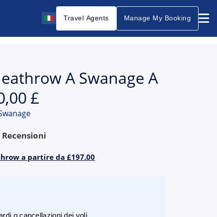
Travel Agents
Manage My Booking
 Heathrow A Swanage A
0,00 £
 Swanage
9
Recensioni
throw a partire da £197.00
rdi o cancellazioni dei voli.