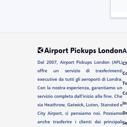
A
Dal 2007, Airport Pickups London (APL)
C
offre un servizio di trasferimenti
C
executive da tutti gli aeroporti di Londra.
T
Con la nostra esperienza, garantiamo un
Co
servizio completo dall'inizio alla fine. Che
In
sia Heathrow, Gatwick, Luton, Stansted o
Dr
City Airport, ci pensiamo noi. Possiamo
anche trasferire i clienti dai principali
Se