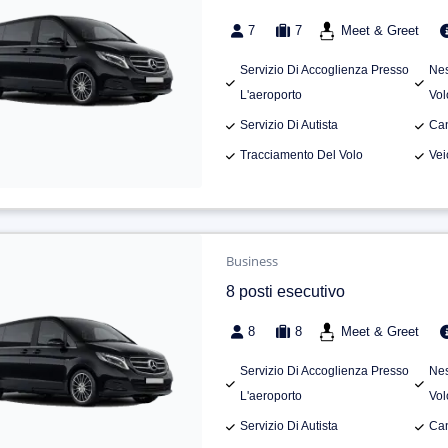
7
7
Meet & Greet
Servizio Di Accoglienza Presso
Nes
L'aeroporto
Vol
Servizio Di Autista
Can
Tracciamento Del Volo
Vei
Business
8 posti esecutivo
8
8
Meet & Greet
Servizio Di Accoglienza Presso
Nes
L'aeroporto
Vol
Servizio Di Autista
Can