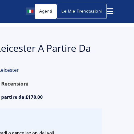
Agenti
Le Mie Prenotazioni
eicester A Partire Da
Leicester
9
Recensioni
a partire da £178.00
rdi o cancellazioni dei voli.