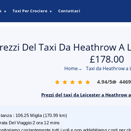
e
Taxi Per Crociere
Contattaci
▼
▼
rezzi Del Taxi Da Heathrow A L
£178.00
Home
→
Taxi da Heathrow a 
4.94
/
5
446
Prezzi del taxi da Leicester a Heathrow 
stanza
:
106.25
Miglia
(
170.99
km)
rata Del Viaggio
:
2 ora 12 mins
nitoriamo costantemente tutti i voli e non addebitiamo costi per rita