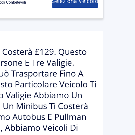
Seleziona Veicolo
coli Confortevoli
i Costerà £129. Questo
rsone E Tre Valigie.
uò Trasportare Fino A
to Particolare Veicolo Ti
to Valigie Abbiamo Un
. Un Minibus Ti Costerà
amo Autobus E Pullman
ò, Abbiamo Veicoli Di