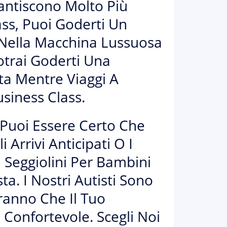
antiscono Molto Più
ass, Puoi Goderti Un
e Nella Macchina Lussuosa
otrai Goderti Una
ta Mentre Viaggi A
usiness Class.
i Puoi Essere Certo Che
 Arrivi Anticipati O I
I Seggiolini Per Bambini
a. I Nostri Autisti Sono
eranno Che Il Tuo
 Confortevole. Scegli Noi