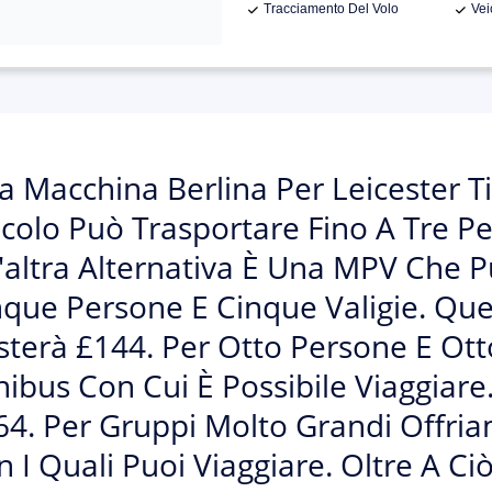
Tracciamento Del Volo
Vei
a Macchina Berlina Per Leicester T
colo Può Trasportare Fino A Tre Pe
'altra Alternativa È Una MPV Che P
que Persone E Cinque Valigie. Ques
sterà £144. Per Otto Persone E Ot
ibus Con Cui È Possibile Viaggiare
64. Per Gruppi Molto Grandi Offri
 I Quali Puoi Viaggiare. Oltre A Ci