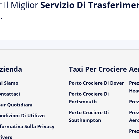
 Il Miglior
Servizio Di Trasferime
.
zienda
Taxi Per Crociere
Ae
hi Siamo
Porto Crociere Di Dover
Prez
Hea
ontattaci
Porto Crociere Di
Portsmouth
Prez
our Quotidiani
Porto Crociere Di
Prez
ndizioni Di Utilizzo
Southampton
Aer
formativa Sulla Privacy
Prez
ivers