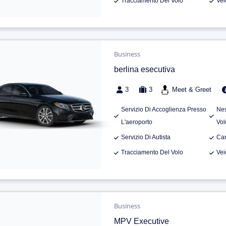
Tracciamento Del Volo
Vei
Business
berlina esecutiva
3
3
Meet & Greet
Servizio Di Accoglienza Presso
Nes
L'aeroporto
Vol
Servizio Di Autista
Can
Tracciamento Del Volo
Vei
Business
MPV Executive