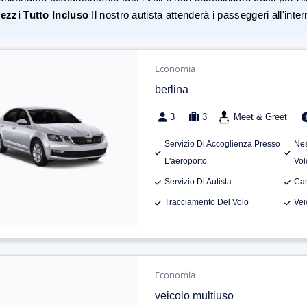
ezzi Tutto Incluso
Il nostro autista attenderà i passeggeri all'inte
Economia
berlina
3
3
Meet & Greet
Servizio Di Accoglienza Presso
Nes
L'aeroporto
Vol
Servizio Di Autista
Can
Tracciamento Del Volo
Vei
Economia
veicolo multiuso