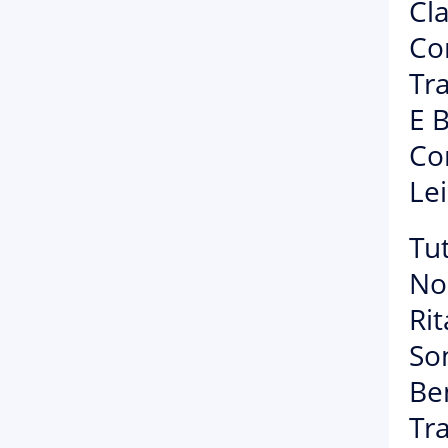
Cl
Co
Tr
E 
Co
Lei
Tut
Non
Rit
Son
Ben
Tra