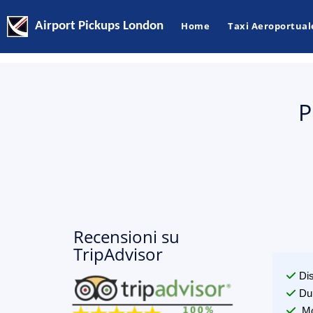
Airport Pickups London
Home
Taxi Aeroportual
P
Recensioni su
TripAdvisor
Di
Du
Mo