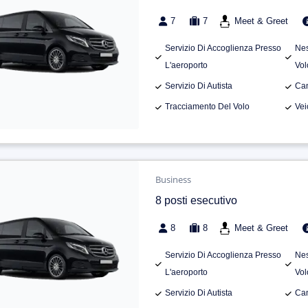
7
7
Meet & Greet
Servizio Di Accoglienza Presso
Nes
L'aeroporto
Vol
Servizio Di Autista
Can
Tracciamento Del Volo
Vei
Business
8 posti esecutivo
8
8
Meet & Greet
Servizio Di Accoglienza Presso
Nes
L'aeroporto
Vol
Servizio Di Autista
Can