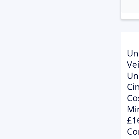
Un
Vei
Un
Cin
Co
Min
£1
Con