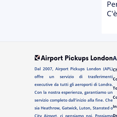
Per
C'è
A
Dal 2007, Airport Pickups London (APL)
C
offre un servizio di trasferimenti
C
executive da tutti gli aeroporti di Londra.
T
Con la nostra esperienza, garantiamo un
Co
servizio completo dall'inizio alla fine. Che
In
sia Heathrow, Gatwick, Luton, Stansted o
Dr
City Airport, ci pensiamo noi. Possiamo