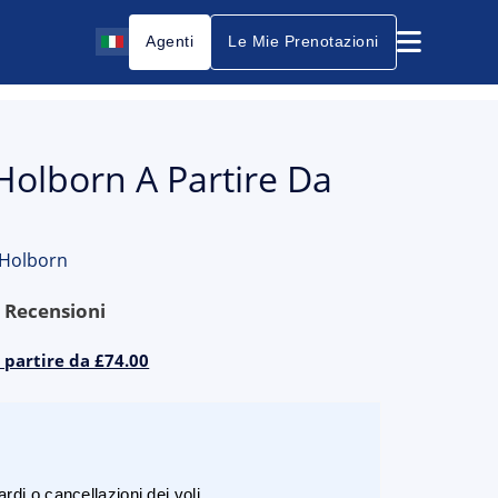
Agenti
Le Mie Prenotazioni
Holborn A Partire Da
 Holborn
9
Recensioni
 partire da £74.00
rdi o cancellazioni dei voli.