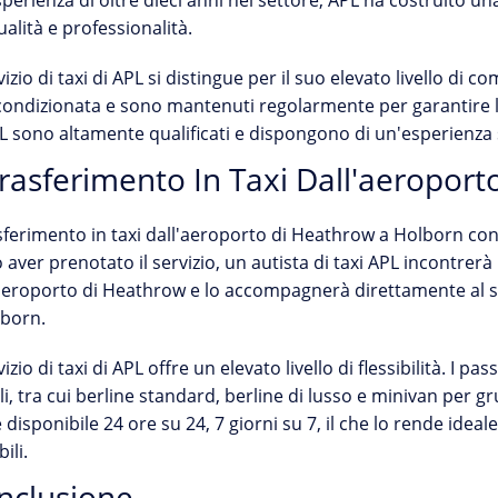
perienza di oltre dieci anni nel settore, APL ha costruito una
alità e professionalità.
rvizio di taxi di APL si distingue per il suo elevato livello di co
condizionata e sono mantenuti regolarmente per garantire la
L sono altamente qualificati e dispongono di un'esperienza si
Trasferimento In Taxi Dall'aeropor
asferimento in taxi dall'aeroporto di Heathrow a Holborn co
aver prenotato il servizio, un autista di taxi APL incontrerà 
aeroporto di Heathrow e lo accompagnerà direttamente al suo
lborn.
rvizio di taxi di APL offre un elevato livello di flessibilità. I p
li, tra cui berline standard, berline di lusso e minivan per grup
 disponibile 24 ore su 24, 7 giorni su 7, il che lo rende idea
bili.
nclusione