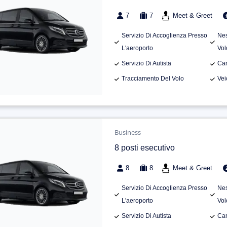
7
7
Meet & Greet
Servizio Di Accoglienza Presso
Nes
L'aeroporto
Vol
Servizio Di Autista
Can
Tracciamento Del Volo
Vei
Business
8 posti esecutivo
8
8
Meet & Greet
Servizio Di Accoglienza Presso
Nes
L'aeroporto
Vol
Servizio Di Autista
Can