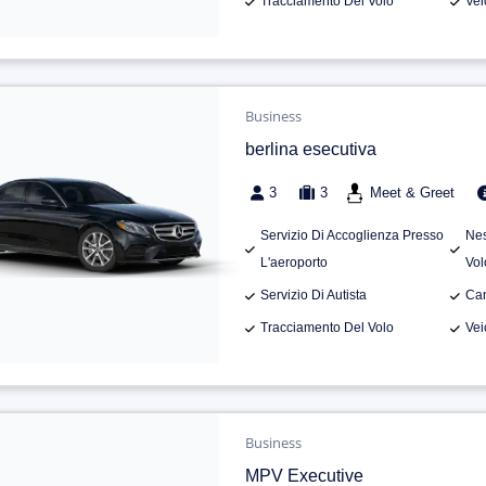
Tracciamento Del Volo
Vei
Business
berlina esecutiva
3
3
Meet & Greet
Servizio Di Accoglienza Presso
Nes
L'aeroporto
Vol
Servizio Di Autista
Can
Tracciamento Del Volo
Vei
Business
MPV Executive