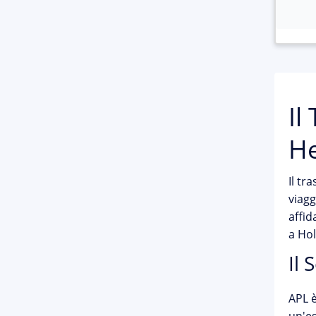
Il
He
Il tr
viagg
affid
a Hol
Il 
APL è