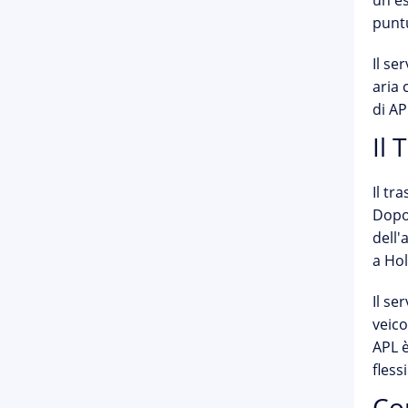
un'es
puntu
Il se
aria 
di AP
Il 
Il tr
Dopo 
dell'
a Ho
Il se
veico
APL è
flessi
Co