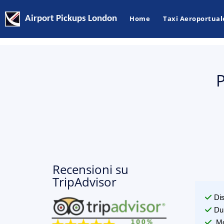
Airport Pickups London
Home
Taxi Aeroportual
P
Recensioni su
TripAdvisor
Di
Du
Mo