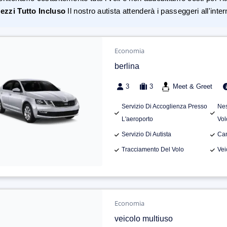
ezzi Tutto Incluso
Il nostro autista attenderà i passeggeri all'inte
Economia
berlina
3
3
Meet & Greet
Servizio Di Accoglienza Presso
Nes
L'aeroporto
Vol
Servizio Di Autista
Can
Tracciamento Del Volo
Vei
Economia
veicolo multiuso