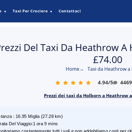
e
Taxi Per Crociere
Contattaci
▼
▼
rezzi Del Taxi Da Heathrow A 
£74.00
Home
→
Taxi da Heathrow a
4.94
/
5
446
Prezzi dei taxi da Holborn a Heathrow a
stanza
:
16.95
Miglia
(
27.28
km)
rata Del Viaggio
:
1 ora 9 mins
nitoriamo costantemente tutti i voli e non addebitiamo costi per rita