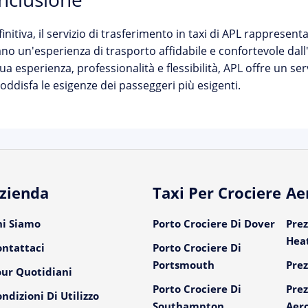
finitiva, il servizio di trasferimento in taxi di APL rappresent
no un'esperienza di trasporto affidabile e confortevole dal
sua esperienza, professionalità e flessibilità, APL offre un serv
oddisfa le esigenze dei passeggeri più esigenti.
zienda
Taxi Per Crociere
Ae
hi Siamo
Porto Crociere Di Dover
Prez
Hea
ontattaci
Porto Crociere Di
Portsmouth
Prez
our Quotidiani
Porto Crociere Di
Prez
ndizioni Di Utilizzo
Southampton
Aer