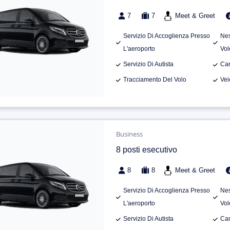
7
7
Meet & Greet
Servizio Di Accoglienza Presso
Nes
L'aeroporto
Vol
Servizio Di Autista
Can
Tracciamento Del Volo
Vei
Business
8 posti esecutivo
8
8
Meet & Greet
Servizio Di Accoglienza Presso
Nes
L'aeroporto
Vol
Servizio Di Autista
Can