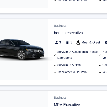
Tracciamento Del Volo
Vei
Business
berlina esecutiva
3
3
Meet & Greet
Servizio Di Accoglienza Presso
Nes
L'aeroporto
Vol
Servizio Di Autista
Can
Tracciamento Del Volo
Vei
Business
MPV Executive