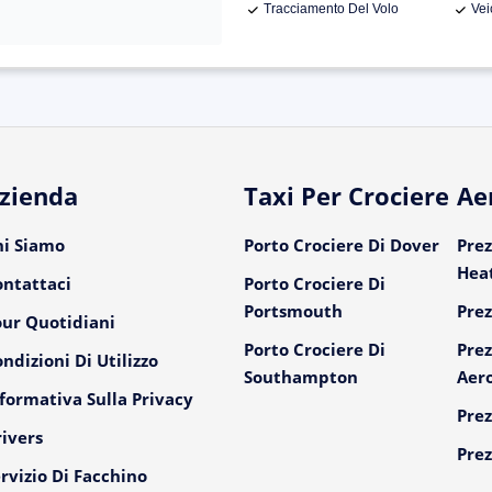
Tracciamento Del Volo
Vei
zienda
Taxi Per Crociere
Ae
hi Siamo
Porto Crociere Di Dover
Prez
Hea
ontattaci
Porto Crociere Di
Portsmouth
Prez
our Quotidiani
Porto Crociere Di
Prez
ndizioni Di Utilizzo
Southampton
Aer
formativa Sulla Privacy
Prez
ivers
Prez
rvizio Di Facchino