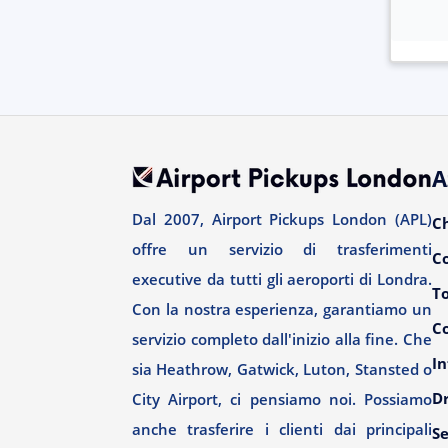
A
Dal 2007, Airport Pickups London (APL)
C
offre un servizio di trasferimenti
C
executive da tutti gli aeroporti di Londra.
T
Con la nostra esperienza, garantiamo un
Co
servizio completo dall'inizio alla fine. Che
In
sia Heathrow, Gatwick, Luton, Stansted o
Dr
City Airport, ci pensiamo noi. Possiamo
anche trasferire i clienti dai principali
Se