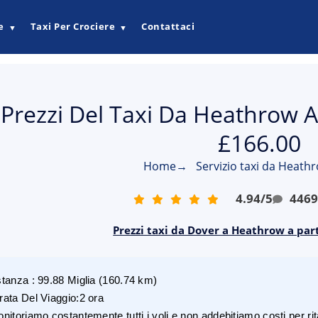
e
Taxi Per Crociere
Contattaci
▼
▼
Prezzi Del Taxi Da Heathrow A
£166.00
Home
→
Servizio taxi da Heath
4.94
/
5
446
Prezzi taxi da Dover a Heathrow a par
stanza
:
99.88
Miglia
(
160.74
km)
rata Del Viaggio
:
2 ora
nitoriamo costantemente tutti i voli e non addebitiamo costi per rita