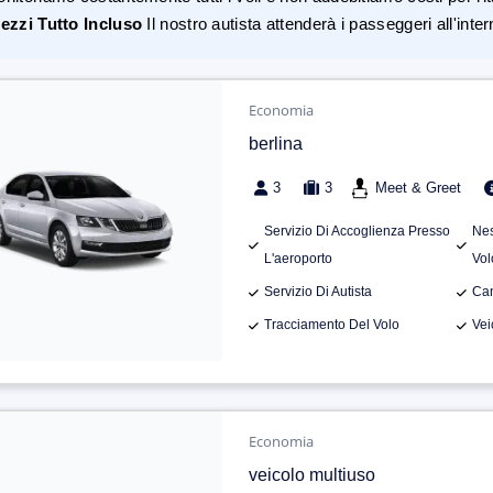
ezzi Tutto Incluso
Il nostro autista attenderà i passeggeri all'inte
Economia
berlina
3
3
Meet & Greet
Servizio Di Accoglienza Presso
Nes
L'aeroporto
Vol
Servizio Di Autista
Can
Tracciamento Del Volo
Vei
Economia
veicolo multiuso