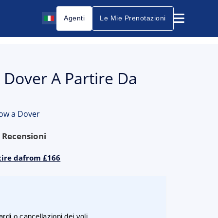
Agenti
Le Mie Prenotazioni
 Dover A Partire Da
row a Dover
9
Recensioni
tire dafrom £166
rdi o cancellazioni dei voli.