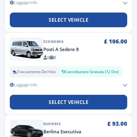
Luggage Info
SELECT VEHICLE
£
106.00
ECONOMIA
Posti A Sedere 8
8
8
Tracciamento Del Volo
Cancellazione Gratuita (12 Ore)
Luggage Info
SELECT VEHICLE
£
93.00
BUSINESS
Berlina Esecutiva