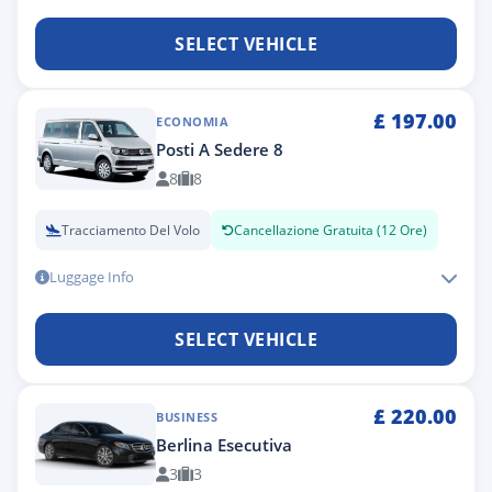
SELECT VEHICLE
£
197.00
ECONOMIA
Posti A Sedere 8
8
8
Tracciamento Del Volo
Cancellazione Gratuita (12 Ore)
Luggage Info
SELECT VEHICLE
£
220.00
BUSINESS
Berlina Esecutiva
3
3