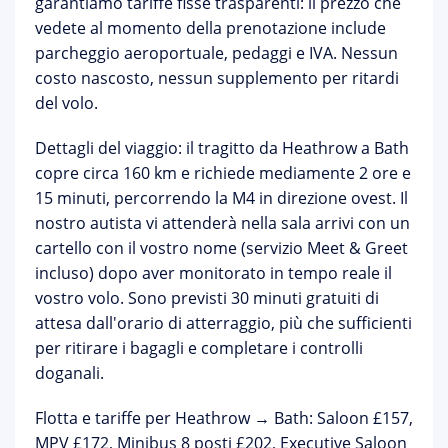
garantiamo
tariffe fisse trasparenti
: il prezzo che
vedete al momento della prenotazione include
parcheggio aeroportuale, pedaggi e IVA. Nessun
costo nascosto, nessun supplemento per ritardi
del volo.
Dettagli del viaggio:
il tragitto da Heathrow a Bath
copre circa 160 km e richiede mediamente 2 ore e
15 minuti, percorrendo la M4 in direzione ovest. Il
nostro autista vi attenderà nella sala arrivi con
un
cartello con il vostro nome (servizio Meet & Greet
incluso)
dopo aver monitorato in tempo reale il
vostro volo. Sono previsti
30 minuti gratuiti di
attesa
dall'orario di atterraggio, più che sufficienti
per ritirare i bagagli e completare i controlli
doganali.
Flotta e tariffe per Heathrow → Bath:
Saloon £157,
MPV £172, Minibus 8 posti £202, Executive Saloon