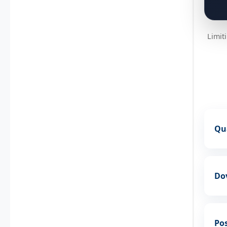
Limit
Qua
Dov
Pos