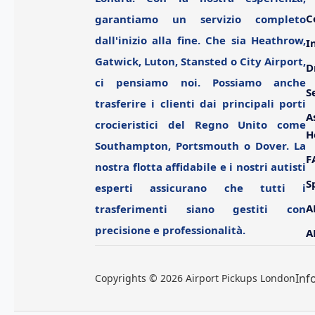
C
garantiamo un servizio completo
dall'inizio alla fine. Che sia Heathrow,
I
Gatwick, Luton, Stansted o City Airport,
D
ci pensiamo noi. Possiamo anche
S
trasferire i clienti dai principali porti
A
crocieristici del Regno Unito come
H
Southampton, Portsmouth o Dover. La
F
nostra flotta affidabile e i nostri autisti
S
esperti assicurano che tutti i
A
trasferimenti siano gestiti con
precisione e professionalità.
A
Inf
Copyrights ©
2026
Airport Pickups London