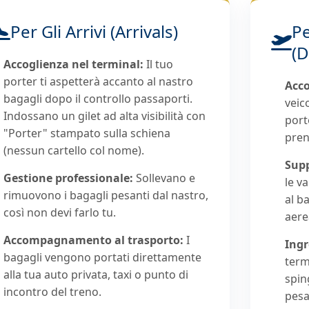
Per Gli Arrivi (Arrivals)
Pe
(D
Accoglienza nel terminal:
Il tuo
porter ti aspetterà accanto al nastro
Acco
bagagli dopo il controllo passaporti.
veico
Indossano un gilet ad alta visibilità con
port
"Porter" stampato sulla schiena
pren
(nessun cartello col nome).
Supp
Gestione professionale:
Sollevano e
le va
rimuovono i bagagli pesanti dal nastro,
al b
così non devi farlo tu.
aere
Accompagnamento al trasporto:
I
Ingr
bagagli vengono portati direttamente
term
alla tua auto privata, taxi o punto di
spin
incontro del treno.
pesa