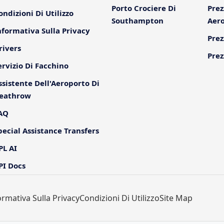
Porto Crociere Di
Prez
ondizioni Di Utilizzo
Southampton
Aer
nformativa Sulla Privacy
Prez
rivers
Prez
ervizio Di Facchino
ssistente Dell'Aeroporto Di
eathrow
AQ
pecial Assistance Transfers
PL AI
PI Docs
ormativa Sulla Privacy
Condizioni Di Utilizzo
Site Map