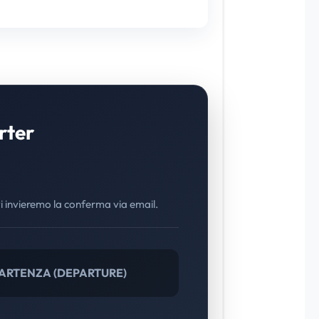
rter
i invieremo la conferma via email.
ARTENZA (DEPARTURE)