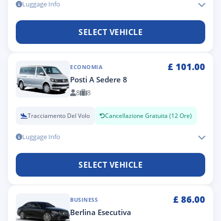
Luggage Info
SELECT VEHICLE
£
101.00
ECONOMIA
Posti A Sedere 8
8
8
Tracciamento Del Volo
Cancellazione Gratuita (12 Ore)
Luggage Info
SELECT VEHICLE
£
86.00
BUSINESS
Berlina Esecutiva