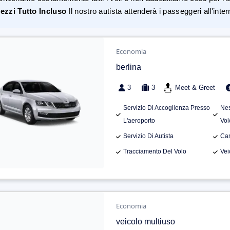
ezzi Tutto Incluso
Il nostro autista attenderà i passeggeri all'inte
Economia
berlina
3
3
Meet & Greet
Servizio Di Accoglienza Presso
Nes
L'aeroporto
Vol
Servizio Di Autista
Can
Tracciamento Del Volo
Vei
Economia
veicolo multiuso