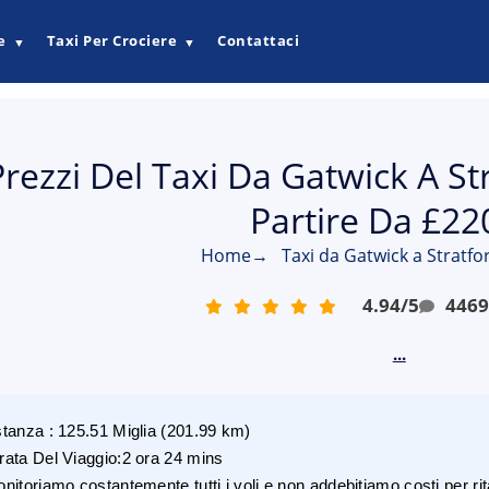
e
Taxi Per Crociere
Contattaci
▼
▼
Prezzi Del Taxi Da Gatwick A S
Partire Da £22
Home
→
Taxi da Gatwick a Stratf
4.94
/
5
446
...
stanza
:
125.51
Miglia
(
201.99
km)
rata Del Viaggio
:
2 ora 24 mins
nitoriamo costantemente tutti i voli e non addebitiamo costi per rita