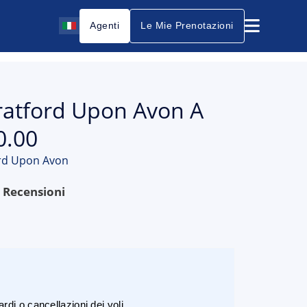
Agenti
Le Mie Prenotazioni
tratford Upon Avon A
0.00
ord Upon Avon
9
Recensioni
rdi o cancellazioni dei voli.