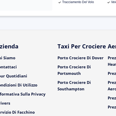
Tracciamento Del Volo
Vei
zienda
Taxi Per Crociere
Ae
hi Siamo
Porto Crociere Di Dover
Prez
Hea
ontattaci
Porto Crociere Di
Portsmouth
Prez
our Quotidiani
Porto Crociere Di
Prez
ndizioni Di Utilizzo
Southampton
Aer
formativa Sulla Privacy
Prez
ivers
Prez
rvizio Di Facchino