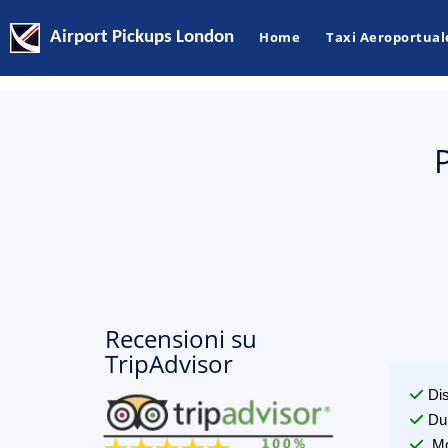
Airport Pickups London
Home
Taxi Aeroportual
Recensioni su
TripAdvisor
Di
Du
Mo