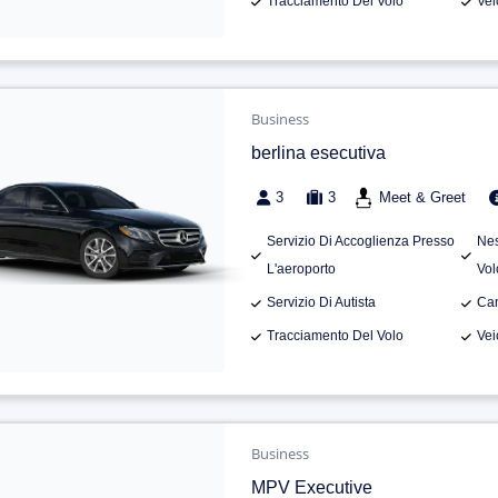
Tracciamento Del Volo
Vei
Business
berlina esecutiva
3
3
Meet & Greet
Servizio Di Accoglienza Presso
Nes
L'aeroporto
Vol
Servizio Di Autista
Can
Tracciamento Del Volo
Vei
Business
MPV Executive