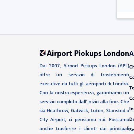
A
Dal 2007, Airport Pickups London (APL)
C
offre un servizio di trasferimenti
C
executive da tutti gli aeroporti di Londra.
T
Con la nostra esperienza, garantiamo un
Co
servizio completo dall'inizio alla fine. Che
In
sia Heathrow, Gatwick, Luton, Stansted o
Dr
City Airport, ci pensiamo noi. Possiamo
anche trasferire i clienti dai principali
Se