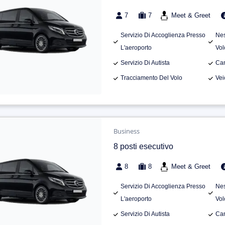
7
7
Meet & Greet
Servizio Di Accoglienza Presso
Nes
L'aeroporto
Vol
Servizio Di Autista
Can
Tracciamento Del Volo
Vei
Business
8 posti esecutivo
8
8
Meet & Greet
Servizio Di Accoglienza Presso
Nes
L'aeroporto
Vol
Servizio Di Autista
Can