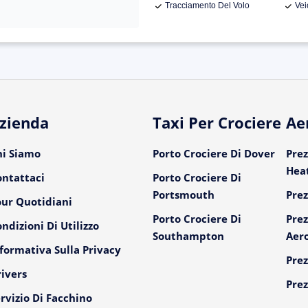
Tracciamento Del Volo
Vei
zienda
Taxi Per Crociere
Ae
hi Siamo
Porto Crociere Di Dover
Prez
Hea
ontattaci
Porto Crociere Di
Portsmouth
Prez
our Quotidiani
Porto Crociere Di
Prez
ndizioni Di Utilizzo
Southampton
Aer
formativa Sulla Privacy
Prez
ivers
Prez
rvizio Di Facchino