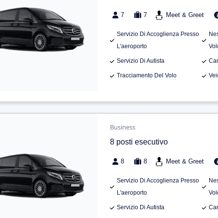
7
7
Meet & Greet
Servizio Di Accoglienza Presso
Nes
L'aeroporto
Vol
Servizio Di Autista
Can
Tracciamento Del Volo
Vei
Business
8 posti esecutivo
8
8
Meet & Greet
Servizio Di Accoglienza Presso
Nes
L'aeroporto
Vol
Servizio Di Autista
Can