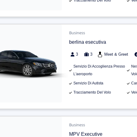
Tracciamento Del Volo
Vei
Business
berlina esecutiva
3
3
Meet & Greet
Servizio Di Accoglienza Presso
Nes
L'aeroporto
Vol
Servizio Di Autista
Can
Tracciamento Del Volo
Vei
Business
MPV Executive