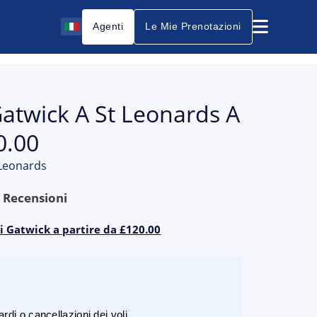
Agenti
Le Mie Prenotazioni
Gatwick A St Leonards A
0.00
 Leonards
9
Recensioni
di Gatwick a partire da £120.00
rdi o cancellazioni dei voli.