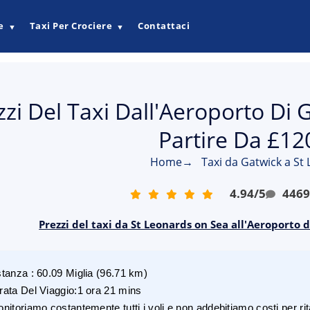
e
Taxi Per Crociere
Contattaci
▼
▼
zzi Del Taxi Dall'Aeroporto Di 
Partire Da £12
Home
→
Taxi da Gatwick a St
4.94
/
5
446
Prezzi del taxi da St Leonards on Sea all'Aeroporto 
stanza
:
60.09
Miglia
(
96.71
km)
rata Del Viaggio
:
1 ora 21 mins
nitoriamo costantemente tutti i voli e non addebitiamo costi per rita