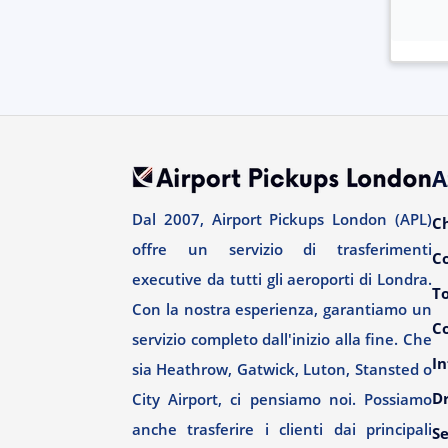
A
Dal 2007, Airport Pickups London (APL)
C
offre un servizio di trasferimenti
C
executive da tutti gli aeroporti di Londra.
T
Con la nostra esperienza, garantiamo un
Co
servizio completo dall'inizio alla fine. Che
In
sia Heathrow, Gatwick, Luton, Stansted o
Dr
City Airport, ci pensiamo noi. Possiamo
anche trasferire i clienti dai principali
Se