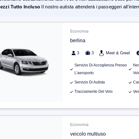
ezzi Tutto Incluso
Il nostro autista attenderà i passeggeri all'inte
Economia
berlina
3
3
Meet & Greet
Servizio Di Accoglienza Presso
Nes
L'aeroporto
Vol
Servizio Di Autista
Can
Tracciamento Del Volo
Vei
Economia
veicolo multiuso