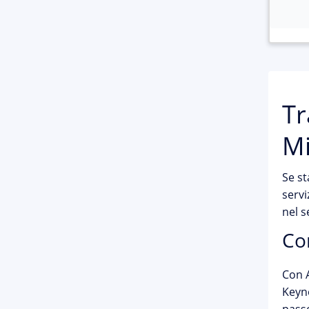
Tr
Mi
Se st
servi
nel s
Co
Con A
Keyne