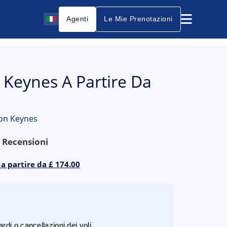
Agenti
Le Mie Prenotazioni
 Keynes A Partire Da
ton Keynes
5
Recensioni
 a partire da £ 174.00
rdi o cancellazioni dei voli.