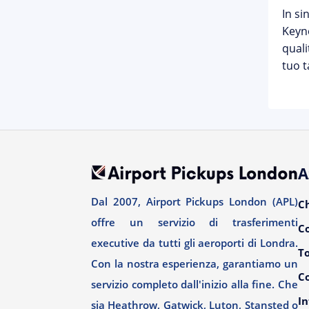
In si
Keyne
quali
tuo t
A
Dal 2007, Airport Pickups London (APL)
C
offre un servizio di trasferimenti
C
executive da tutti gli aeroporti di Londra.
T
Con la nostra esperienza, garantiamo un
Co
servizio completo dall'inizio alla fine. Che
In
sia Heathrow, Gatwick, Luton, Stansted o