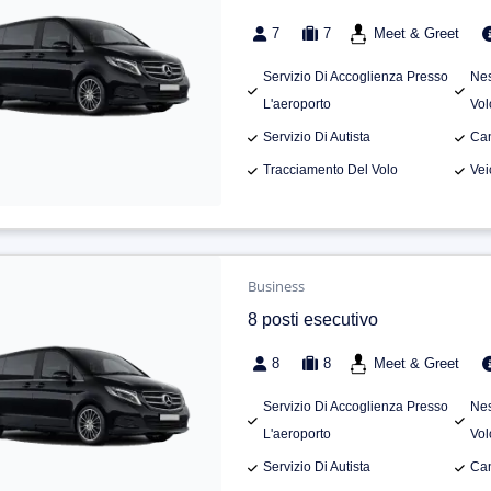
7
7
Meet & Greet
Servizio Di Accoglienza Presso
Nes
L'aeroporto
Vol
Servizio Di Autista
Can
Tracciamento Del Volo
Vei
Business
8 posti esecutivo
8
8
Meet & Greet
Servizio Di Accoglienza Presso
Nes
L'aeroporto
Vol
Servizio Di Autista
Can