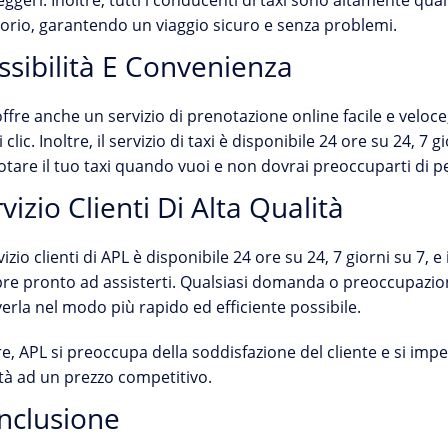
ggeri. Inoltre, tutti i conducenti di taxi sono altamente qua
torio, garantendo un viaggio sicuro e senza problemi.
ssibilità E Convenienza
ffre anche un servizio di prenotazione online facile e veloce,
 clic. Inoltre, il servizio di taxi è disponibile 24 ore su 24, 7 g
tare il tuo taxi quando vuoi e non dovrai preoccuparti di per
vizio Clienti Di Alta Qualità
rvizio clienti di APL è disponibile 24 ore su 24, 7 giorni su 7, 
e pronto ad assisterti. Qualsiasi domanda o preoccupazion
verla nel modo più rapido ed efficiente possibile.
re, APL si preoccupa della soddisfazione del cliente e si impeg
tà ad un prezzo competitivo.
nclusione