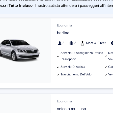
ezzi Tutto Incluso
Il nostro autista attenderà i passeggeri all'inte
Economia
berlina
3
3
Meet & Greet
Servizio Di Accoglienza Presso
Nes
L'aeroporto
Vol
Servizio Di Autista
Can
Tracciamento Del Volo
Vei
Economia
veicolo multiuso