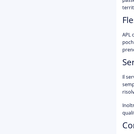
passe
terri
Fle
APL o
pochi
preno
Ser
Il se
sempr
risol
Inolt
quali
Co