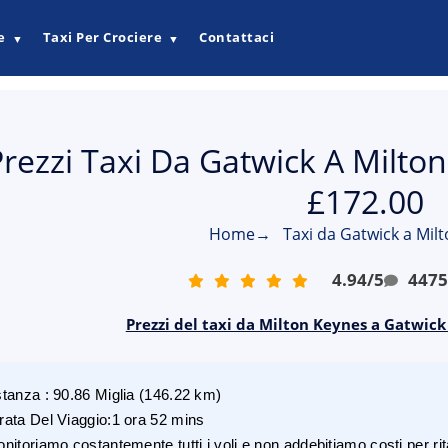
e
Taxi Per Crociere
Contattaci
▼
▼
rezzi Taxi Da Gatwick A Milton
£172.00
Home
→
Taxi da Gatwick a Mil
4.94
/
5
447
Prezzi del taxi da Milton Keynes a Gatwick
stanza
:
90.86
Miglia
(
146.22
km)
rata Del Viaggio
:
1 ora 52 mins
nitoriamo costantemente tutti i voli e non addebitiamo costi per rita