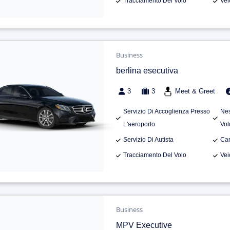
Tracciamento Del Volo
Vei
Business
berlina esecutiva
3
3
Meet & Greet
Servizio Di Accoglienza Presso
Nes
L'aeroporto
Vol
Servizio Di Autista
Can
Tracciamento Del Volo
Vei
Business
MPV Executive