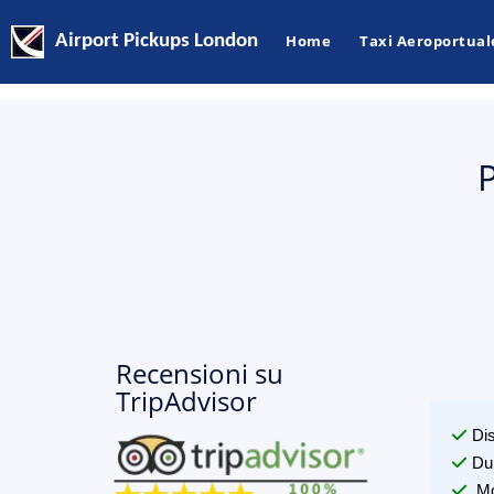
Airport Pickups London
Home
Taxi Aeroportual
P
Recensioni su
TripAdvisor
Di
Du
Mo