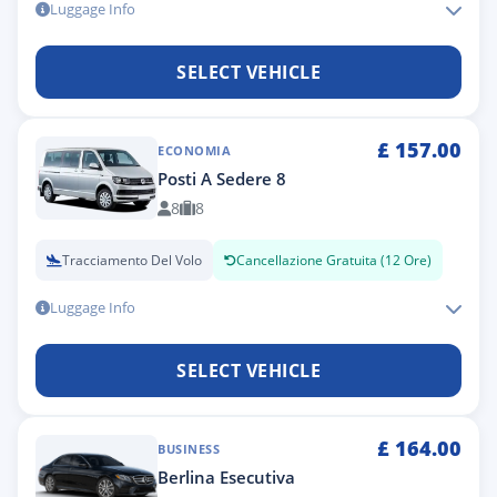
Luggage Info
SELECT VEHICLE
£
157.00
ECONOMIA
Posti A Sedere 8
8
8
Tracciamento Del Volo
Cancellazione Gratuita (12 Ore)
Luggage Info
SELECT VEHICLE
£
164.00
BUSINESS
Berlina Esecutiva