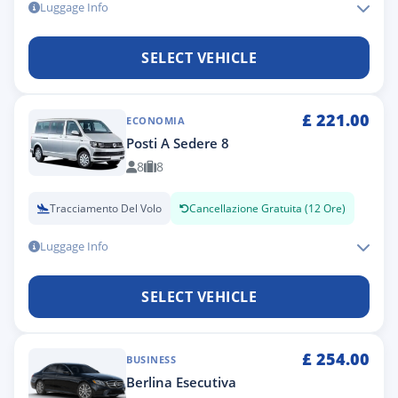
Luggage Info
SELECT VEHICLE
£
221.00
ECONOMIA
Posti A Sedere 8
8
8
Tracciamento Del Volo
Cancellazione Gratuita (12 Ore)
Luggage Info
SELECT VEHICLE
£
254.00
BUSINESS
Berlina Esecutiva