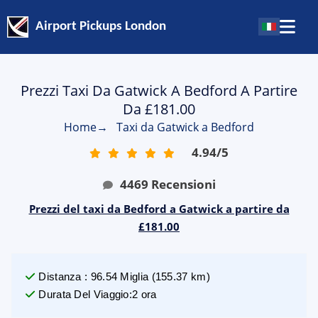
Airport Pickups London
Prezzi Taxi Da Gatwick A Bedford A Partire
Da £181.00
Home
→
Taxi da Gatwick a Bedford
4.94
/
5
4469
Recensioni
Prezzi del taxi da Bedford a Gatwick a partire da
£181.00
Distanza
:
96.54
Miglia
(
155.37
km)
Durata Del Viaggio
:
2 ora