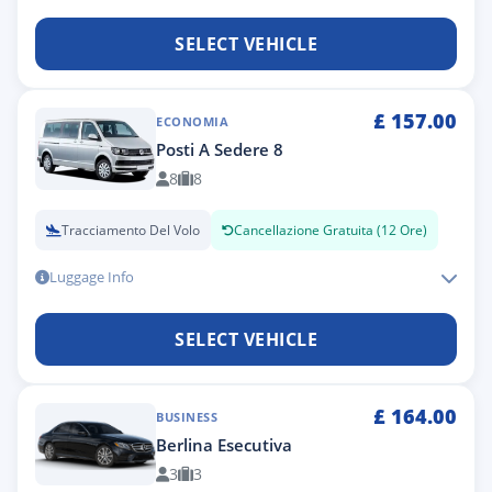
SELECT VEHICLE
£
157.00
ECONOMIA
Posti A Sedere 8
8
8
Tracciamento Del Volo
Cancellazione Gratuita (12 Ore)
Luggage Info
SELECT VEHICLE
£
164.00
BUSINESS
Berlina Esecutiva
3
3