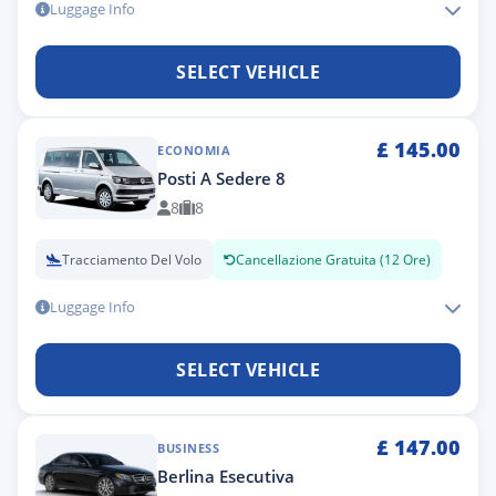
Luggage Info
SELECT VEHICLE
£
145.00
ECONOMIA
Posti A Sedere 8
8
8
Tracciamento Del Volo
Cancellazione Gratuita (12 Ore)
Luggage Info
SELECT VEHICLE
£
147.00
BUSINESS
Berlina Esecutiva