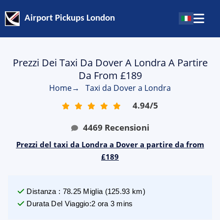
Airport Pickups London
Prezzi Dei Taxi Da Dover A Londra A Partire
Da From £189
Home
→
Taxi da Dover a Londra
4.94
/
5
4469
Recensioni
Prezzi del taxi da Londra a Dover a partire da from
£189
Distanza
:
78.25
Miglia
(
125.93
km)
Durata Del Viaggio
:
2 ora 3 mins