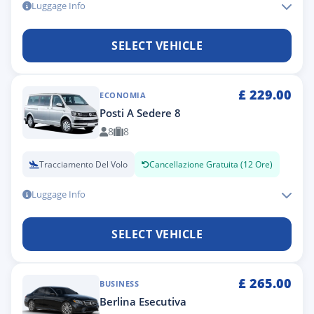
Luggage Info
SELECT VEHICLE
£
229.00
ECONOMIA
Posti A Sedere 8
8
8
Tracciamento Del Volo
Cancellazione Gratuita (12 Ore)
Luggage Info
SELECT VEHICLE
£
265.00
BUSINESS
Berlina Esecutiva