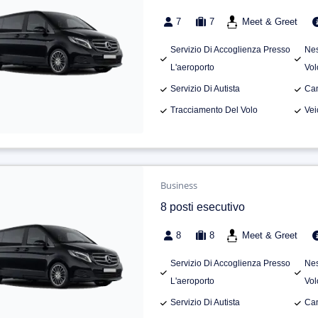
7
7
Meet & Greet
Servizio Di Accoglienza Presso
Nes
L'aeroporto
Vol
Servizio Di Autista
Can
Tracciamento Del Volo
Vei
Business
8 posti esecutivo
8
8
Meet & Greet
Servizio Di Accoglienza Presso
Nes
L'aeroporto
Vol
Servizio Di Autista
Can