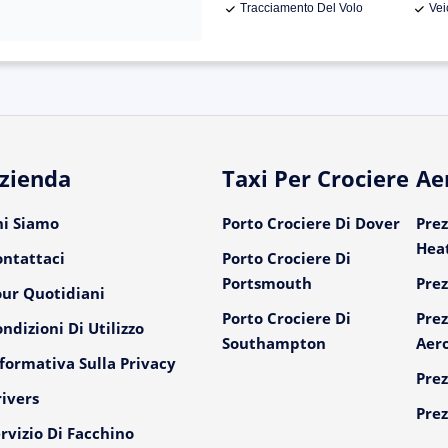
Tracciamento Del Volo
Vei
zienda
Taxi Per Crociere
Ae
hi Siamo
Porto Crociere Di Dover
Prez
Hea
ontattaci
Porto Crociere Di
Portsmouth
Prez
our Quotidiani
Porto Crociere Di
Prez
ndizioni Di Utilizzo
Southampton
Aer
formativa Sulla Privacy
Prez
ivers
Prez
rvizio Di Facchino