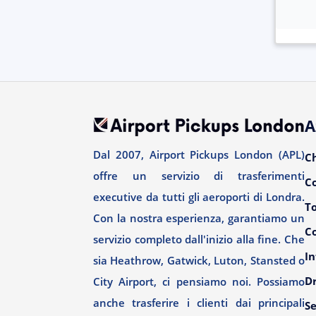
A
Dal 2007, Airport Pickups London (APL)
C
offre un servizio di trasferimenti
C
executive da tutti gli aeroporti di Londra.
T
Con la nostra esperienza, garantiamo un
Co
servizio completo dall'inizio alla fine. Che
In
sia Heathrow, Gatwick, Luton, Stansted o
Dr
City Airport, ci pensiamo noi. Possiamo
anche trasferire i clienti dai principali
Se