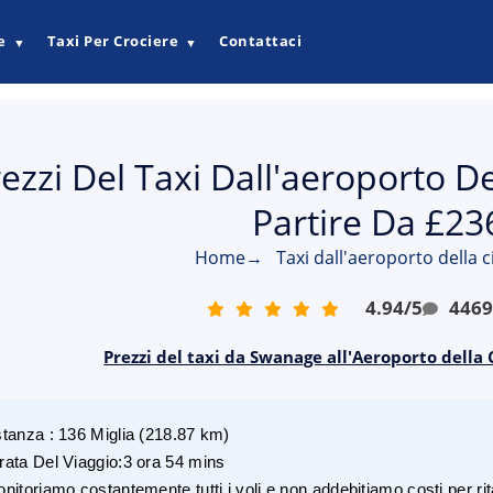
e
Taxi Per Crociere
Contattaci
▼
▼
ezzi Del Taxi Dall'aeroporto D
Partire Da £23
Home
→
Taxi dall'aeroporto della 
4.94
/
5
446
Prezzi del taxi da Swanage all'Aeroporto della 
stanza
:
136
Miglia
(
218.87
km)
rata Del Viaggio
:
3 ora 54 mins
nitoriamo costantemente tutti i voli e non addebitiamo costi per rita