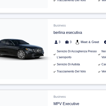
Tracciamento Del Volo
Vei
Business
berlina esecutiva
3
3
Meet & Greet
Servizio Di Accoglienza Presso
Nes
L'aeroporto
Vol
Servizio Di Autista
Can
Tracciamento Del Volo
Vei
Business
MPV Executive