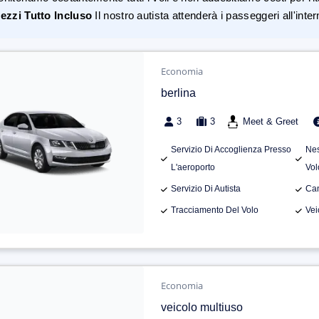
ezzi Tutto Incluso
Il nostro autista attenderà i passeggeri all'inte
Economia
berlina
3
3
Meet & Greet
Servizio Di Accoglienza Presso
Nes
L'aeroporto
Vol
Servizio Di Autista
Can
Tracciamento Del Volo
Vei
Economia
veicolo multiuso