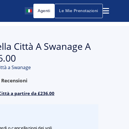
Agenti
Le Mie Prenotazioni
ella Città A Swanage A
6.00
città a Swanage
9
Recensioni
Città a partire da £236.00
rdi o cancellazioni dei voli.