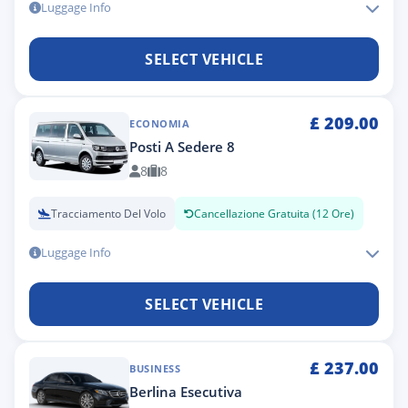
Luggage Info
SELECT VEHICLE
£
209.00
ECONOMIA
Posti A Sedere 8
8
8
Tracciamento Del Volo
Cancellazione Gratuita (12 Ore)
Luggage Info
SELECT VEHICLE
£
237.00
BUSINESS
Berlina Esecutiva