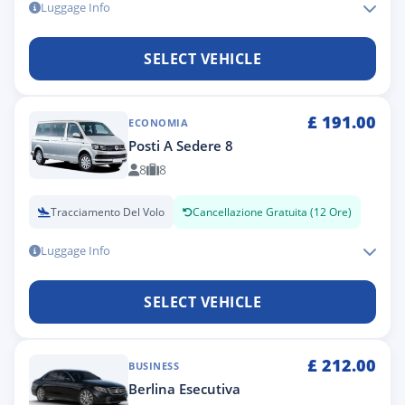
Luggage Info
SELECT VEHICLE
£
191.00
ECONOMIA
Posti A Sedere 8
8
8
Tracciamento Del Volo
Cancellazione Gratuita (12 Ore)
Luggage Info
SELECT VEHICLE
£
212.00
BUSINESS
Berlina Esecutiva