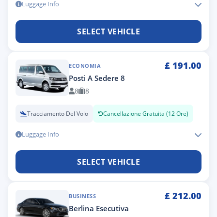
Luggage Info
SELECT VEHICLE
£
191.00
ECONOMIA
Posti A Sedere 8
8
8
Tracciamento Del Volo
Cancellazione Gratuita (12 Ore)
Luggage Info
SELECT VEHICLE
£
212.00
BUSINESS
Berlina Esecutiva