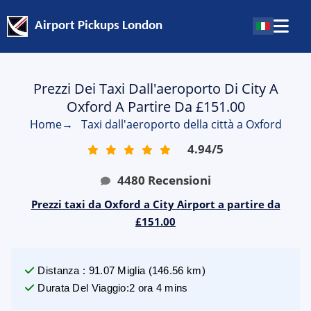
Airport Pickups London
Prezzi Dei Taxi Dall'aeroporto Di City A
Oxford A Partire Da £151.00
Home
→
Taxi dall'aeroporto della città a Oxford
4.94
/
5
4480
Recensioni
Prezzi taxi da Oxford a City Airport a partire da
£151.00
Distanza
:
91.07
Miglia
(
146.56
km)
Durata Del Viaggio
:
2 ora 4 mins