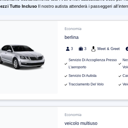
ezzi Tutto Incluso
Il nostro autista attenderà i passeggeri all'inte
Economia
berlina
3
3
Meet & Greet
Servizio Di Accoglienza Presso
Nes
L'aeroporto
Vol
Servizio Di Autista
Can
Tracciamento Del Volo
Vei
Economia
veicolo multiuso