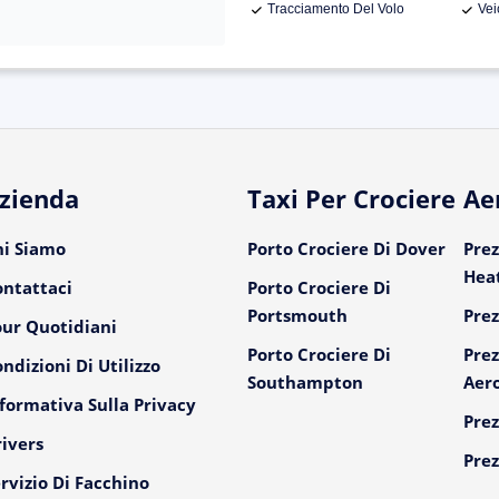
Tracciamento Del Volo
Vei
zienda
Taxi Per Crociere
Ae
hi Siamo
Porto Crociere Di Dover
Prez
Hea
ontattaci
Porto Crociere Di
Portsmouth
Prez
our Quotidiani
Porto Crociere Di
Prez
ndizioni Di Utilizzo
Southampton
Aer
formativa Sulla Privacy
Prez
ivers
Prez
rvizio Di Facchino