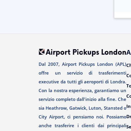
A
Dal 2007, Airport Pickups London (APL)
C
offre un servizio di trasferimenti
C
executive da tutti gli aeroporti di Londra.
T
Con la nostra esperienza, garantiamo un
Co
servizio completo dall'inizio alla fine. Che
In
sia Heathrow, Gatwick, Luton, Stansted o
Dr
City Airport, ci pensiamo noi. Possiamo
anche trasferire i clienti dai principali
Se