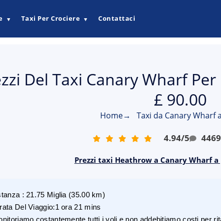
e
Taxi Per Crociere
Contattaci
▼
▼
zzi Del Taxi Canary Wharf Per
£ 90.00
Home
→
Taxi da Canary Wharf 
4.94
/
5
446
Prezzi taxi Heathrow a Canary Wharf a 
stanza
:
21.75
Miglia
(
35.00
km)
rata Del Viaggio
:
1 ora 21 mins
nitoriamo costantemente tutti i voli e non addebitiamo costi per rita