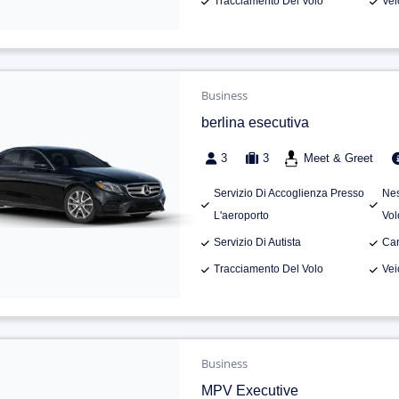
Tracciamento Del Volo
Vei
Business
berlina esecutiva
3
3
Meet & Greet
Servizio Di Accoglienza Presso
Nes
L'aeroporto
Vol
Servizio Di Autista
Can
Tracciamento Del Volo
Vei
Business
MPV Executive