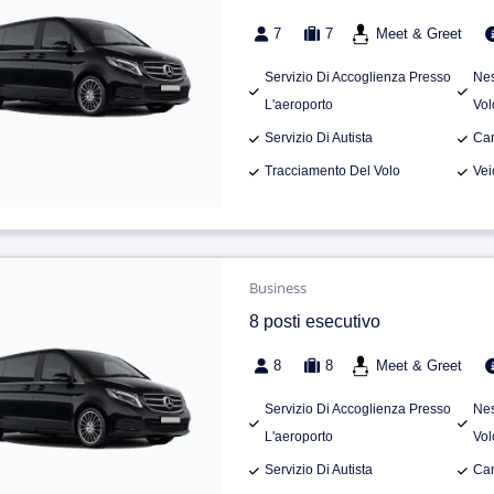
7
7
Meet & Greet
Servizio Di Accoglienza Presso
Nes
L'aeroporto
Vol
Servizio Di Autista
Can
Tracciamento Del Volo
Vei
Business
8 posti esecutivo
8
8
Meet & Greet
Servizio Di Accoglienza Presso
Nes
L'aeroporto
Vol
Servizio Di Autista
Can