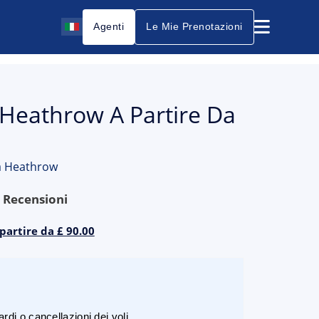
Agenti
Le Mie Prenotazioni
 Heathrow A Partire Da
a Heathrow
9
Recensioni
partire da £ 90.00
rdi o cancellazioni dei voli.