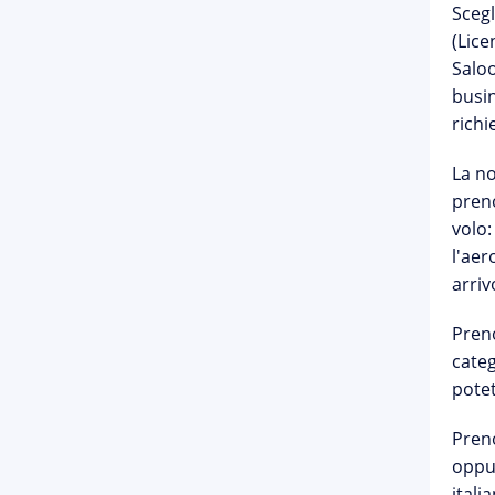
Sceg
(Lice
Saloo
busin
richi
La n
preno
volo
l'ae
arriv
Preno
categ
potet
Preno
oppur
itali