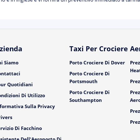
zienda
Taxi Per Crociere
Ae
hi Siamo
Porto Crociere Di Dover
Prez
Hea
ontattaci
Porto Crociere Di
Portsmouth
Prez
our Quotidiani
Porto Crociere Di
Prez
ndizioni Di Utilizzo
Southampton
Aer
formativa Sulla Privacy
Prez
ivers
Prez
rvizio Di Facchino
sistente Dell'Aeroporto Di