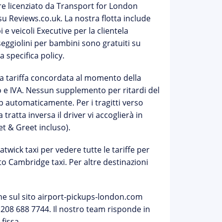
ore
licenziato da Transport for London
 su Reviews.co.uk. La nostra flotta include
e veicoli Executive per la clientela
seggiolini per bambini sono gratuiti su
a specifica policy.
 la tariffa concordata al momento della
o e IVA. Nessun supplemento per ritardi del
p automaticamente. Per i tragitti verso
 tratta inversa il driver vi accoglierà in
et & Greet incluso).
twick taxi
per vedere tutte le tariffe per
to Cambridge taxi
. Per altre destinazioni
ne sul sito airport-pickups-london.com
 208 688 7744
. Il nostro team risponde in
fissa.