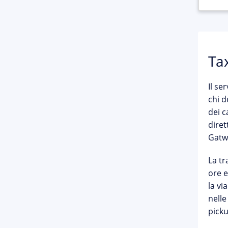
Ta
Il ser
chi d
dei c
diret
Gatwi
La tr
ore e
la vi
nelle
pick