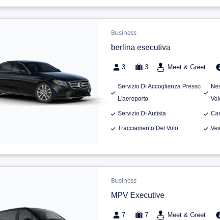
Business
berlina esecutiva
3
3
Meet & Greet
Servizio Di Accoglienza Presso
Nes
L'aeroporto
Vol
Servizio Di Autista
Can
Tracciamento Del Volo
Vei
Business
MPV Executive
7
7
Meet & Greet