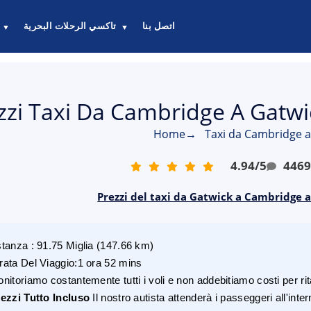
اتصل بنا
تاكسي الرحلات البحرية
▼
▼
zzi Taxi Da Cambridge A Gatwi
Home
→
Taxi da Cambridge a
4.94
/
5
446
Prezzi del taxi da Gatwick a Cambridge a
stanza
:
91.75
Miglia
(
147.66
km)
rata Del Viaggio
:
1 ora 52 mins
nitoriamo costantemente tutti i voli e non addebitiamo costi per rita
ezzi Tutto Incluso
Il nostro autista attenderà i passeggeri all'inte