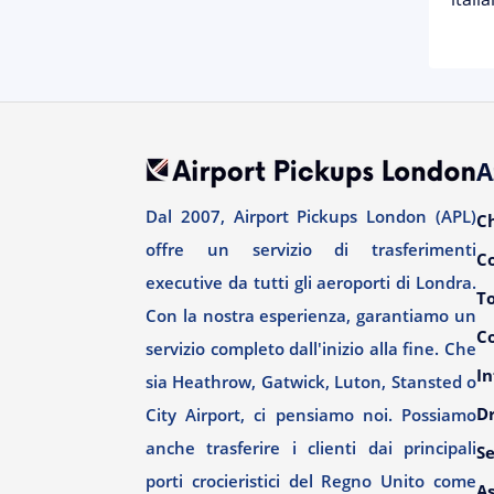
A
Dal 2007, Airport Pickups London (APL)
C
offre un servizio di trasferimenti
C
executive da tutti gli aeroporti di Londra.
T
Con la nostra esperienza, garantiamo un
Co
servizio completo dall'inizio alla fine. Che
In
sia Heathrow, Gatwick, Luton, Stansted o
Dr
City Airport, ci pensiamo noi. Possiamo
anche trasferire i clienti dai principali
Se
porti crocieristici del Regno Unito come
As