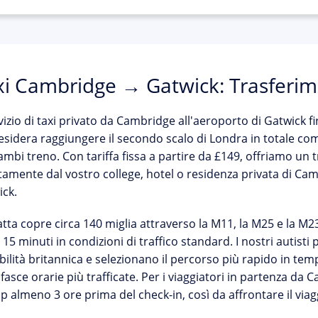
xi Cambridge → Gatwick: Trasferim
vizio di
taxi privato da Cambridge all'aeroporto di Gatwick
fi
esidera raggiungere il secondo scalo di Londra in totale comf
ambi treno. Con tariffa fissa a partire da
£149
, offriamo un 
tamente dal vostro college, hotel o residenza privata di Cam
ck.
atta copre circa
140 miglia
attraverso la M11, la M25 e la M
 15 minuti
in condizioni di traffico standard. I nostri autis
abilità britannica e selezionano il percorso più rapido in te
 fasce orarie più trafficate. Per i viaggiatori in partenza da
up almeno
3 ore prima del check-in
, così da affrontare il vi