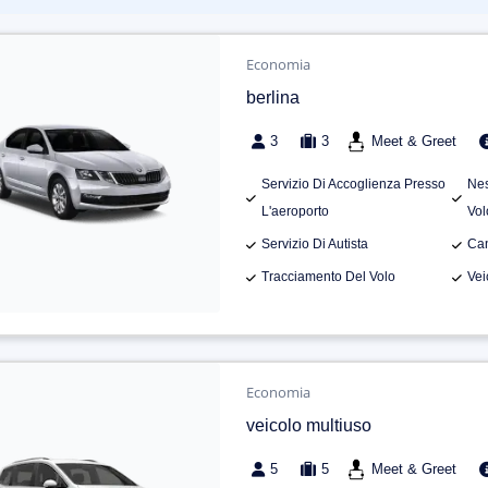
Economia
berlina
3
3
Meet & Greet
Servizio Di Accoglienza Presso
Nes
L'aeroporto
Vol
Servizio Di Autista
Can
Tracciamento Del Volo
Vei
Economia
veicolo multiuso
5
5
Meet & Greet