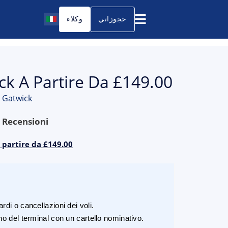
حجوزاتي
وكلاء
ck A Partire Da £149.00
 Gatwick
9
Recensioni
 partire da £149.00
rdi o cancellazioni dei voli.
rno del terminal con un cartello nominativo.