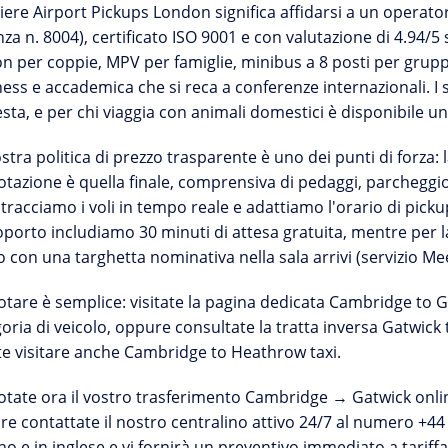
liere
Airport Pickups London
significa affidarsi a un operat
nza n. 8004)
, certificato ISO 9001 e con valutazione di 4.94/5
n per coppie, MPV per famiglie, minibus a 8 posti per gruppi 
ess e accademica che si reca a conferenze internazionali. I
esta
, e per chi viaggia con animali domestici è disponibile un
ostra
politica di prezzo trasparente
è uno dei punti di forza:
tazione è quella finale, comprensiva di pedaggi, parcheggi
:
tracciamo i voli in tempo reale
e adattiamo l'orario di picku
roporto includiamo
30 minuti di attesa gratuita
, mentre per la
o con una targhetta nominativa nella sala arrivi (servizio Me
tare è semplice: visitate la pagina dedicata
Cambridge to Ga
oria di veicolo, oppure consultate la tratta inversa
Gatwick 
e visitare anche
Cambridge to Heathrow taxi
.
tate ora il vostro trasferimento Cambridge → Gatwick
onli
e contattate il nostro centralino attivo 24/7 al numero
+44
ano e in inglese e vi fornirà un preventivo immediato a tariffa 