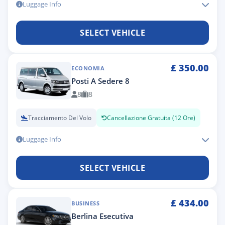
Luggage Info
SELECT VEHICLE
£
350.00
ECONOMIA
Posti A Sedere 8
8
8
Tracciamento Del Volo
Cancellazione Gratuita (12 Ore)
Luggage Info
SELECT VEHICLE
£
434.00
BUSINESS
Berlina Esecutiva