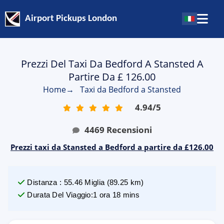
Airport Pickups London
Prezzi Del Taxi Da Bedford A Stansted A
Partire Da £ 126.00
Home
→
Taxi da Bedford a Stansted
4.94
/
5
4469
Recensioni
Prezzi taxi da Stansted a Bedford a partire da £126.00
Distanza
:
55.46
Miglia
(
89.25
km)
Durata Del Viaggio
:
1 ora 18 mins