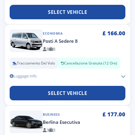
SELECT VEHICLE
£
166.00
ECONOMIA
Posti A Sedere 8
8
8
Tracciamento Del Volo
Cancellazione Gratuita (12 Ore)
Luggage Info
SELECT VEHICLE
£
177.00
BUSINESS
Berlina Esecutiva
3
3