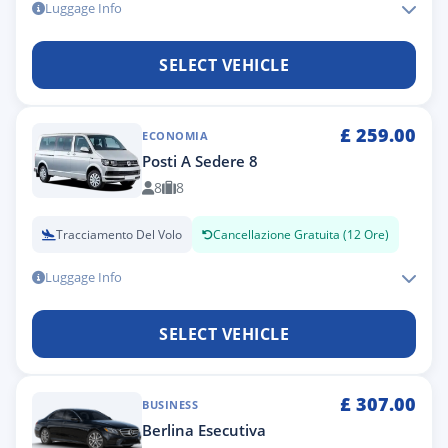
Luggage Info
SELECT VEHICLE
£
259.00
ECONOMIA
Posti A Sedere 8
8
8
Tracciamento Del Volo
Cancellazione Gratuita (12 Ore)
Luggage Info
SELECT VEHICLE
£
307.00
BUSINESS
Berlina Esecutiva