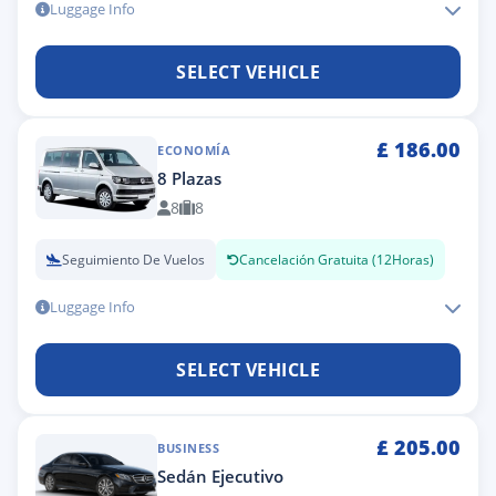
Luggage Info
SELECT VEHICLE
£
186.00
ECONOMÍA
8 Plazas
8
8
Seguimiento De Vuelos
Cancelación Gratuita (12Horas)
Luggage Info
SELECT VEHICLE
£
205.00
BUSINESS
Sedán Ejecutivo