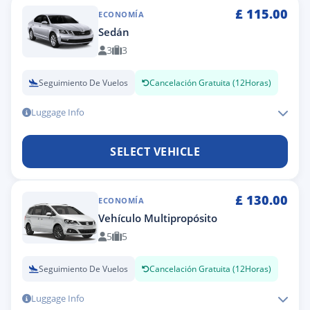
£
115.00
ECONOMÍA
Sedán
3
3
Seguimiento De Vuelos
Cancelación Gratuita (12Horas)
Luggage Info
SELECT VEHICLE
£
130.00
ECONOMÍA
Vehículo Multipropósito
5
5
Seguimiento De Vuelos
Cancelación Gratuita (12Horas)
Luggage Info