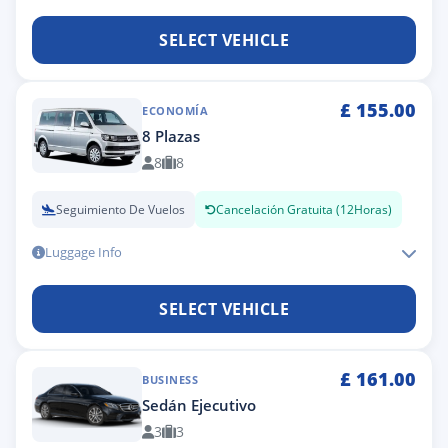
SELECT VEHICLE
£
155.00
ECONOMÍA
8 Plazas
8
8
Seguimiento De Vuelos
Cancelación Gratuita (12Horas)
Luggage Info
SELECT VEHICLE
£
161.00
BUSINESS
Sedán Ejecutivo
3
3