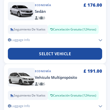
£
176.00
ECONOMÍA
Sedán
3
3
Seguimiento De Vuelos
Cancelación Gratuita (12Horas)
Luggage Info
SELECT VEHICLE
£
191.00
ECONOMÍA
Vehículo Multipropósito
5
5
Seguimiento De Vuelos
Cancelación Gratuita (12Horas)
Luggage Info