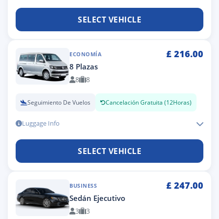
SELECT VEHICLE
£
216.00
ECONOMÍA
8 Plazas
8
8
Seguimiento De Vuelos
Cancelación Gratuita (12Horas)
Luggage Info
SELECT VEHICLE
£
247.00
BUSINESS
Sedán Ejecutivo
3
3