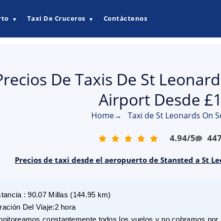
rto
Taxi De Cruceros
Contáctenos
▼
▼
Precios De Taxis De St Leonar
Airport Desde £
Home
→
Taxi de St Leonards On S
4.94
/
5
44
Precios de taxi desde el aeropuerto de Stansted a St L
stancia
:
90.07
Millas
(
144.95
km)
ración Del Viaje
:
2 hora
nitoreamos constantemente todos los vuelos y no cobramos por r