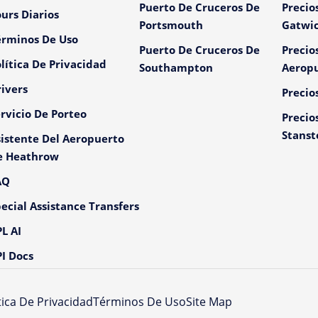
Puerto De Cruceros De
Precio
urs Diarios
Portsmouth
Gatwi
érminos De Uso
Puerto De Cruceros De
Precio
lítica De Privacidad
Southampton
Aeropu
ivers
Precio
rvicio De Porteo
Precio
Stanst
istente Del Aeropuerto
e Heathrow
AQ
ecial Assistance Transfers
L AI
I Docs
tica De Privacidad
Términos De Uso
Site Map