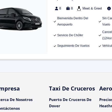
8
8
Meet & Greet
Bienvenida Dentro Del
Sin Ca
Aeropuerto
Vuelo
Cancel
Servicio De Chófer
(12Hor
Seguimiento De Vuelos
Vehícu
mpresa
Taxi De Cruceros
Aero
cerca De Nosotros
Puerto De Cruceros De
Precio
Dover
Heath
ontáctenos