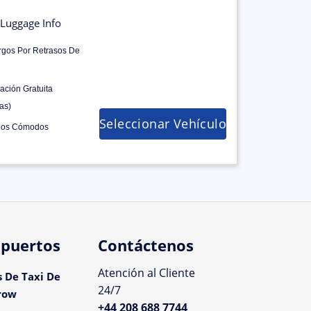
Luggage Info
rgos Por Retrasos De
ación Gratuita
as)
Seleccionar Vehículo
los Cómodos
puertos
Contáctenos
Atención al Cliente
s De Taxi De
24/7
row
+44 208 688 7744