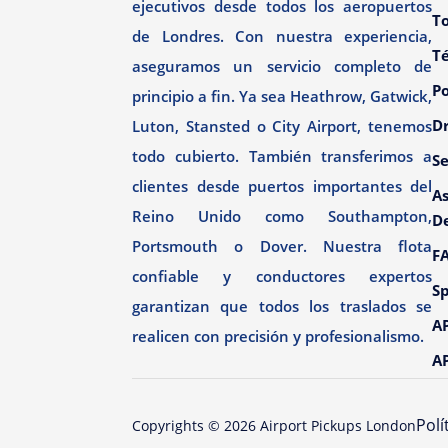
ejecutivos desde todos los aeropuertos
To
de Londres. Con nuestra experiencia,
T
aseguramos un servicio completo de
Po
principio a fin. Ya sea Heathrow, Gatwick,
Dr
Luton, Stansted o City Airport, tenemos
todo cubierto. También transferimos a
Se
clientes desde puertos importantes del
As
Reino Unido como Southampton,
D
Portsmouth o Dover. Nuestra flota
F
confiable y conductores expertos
Sp
garantizan que todos los traslados se
AP
realicen con precisión y profesionalismo.
AP
Polí
Copyrights ©
2026
Airport Pickups London