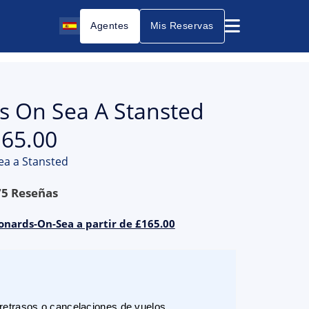
Agentes
Mis Reservas
ds On Sea A Stansted
165.00
ea a Stansted
75
Reseñas
eonards-On-Sea a partir de £165.00
etrasos o cancelaciones de vuelos.