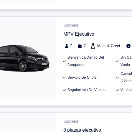
Business
MPV Ejecutivo
7
7
Meet & Greet
Bienvenida Dentro Del
Sin Ca
Aeropuerto
Vuelo
Cancel
Servicio De Chófer
(12Hor
Seguimiento De Vuelos
Vehícu
Business
8 plazas ejecutivo