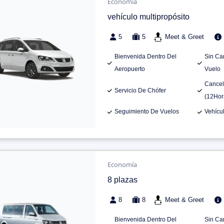
Economía
vehículo multipropósito
5
5
Meet & Greet
Bienvenida Dentro Del
Sin Ca
Aeropuerto
Vuelo
Cancel
Servicio De Chófer
(12Hor
Seguimiento De Vuelos
Vehícu
Economía
8 plazas
8
8
Meet & Greet
Bienvenida Dentro Del
Sin Ca