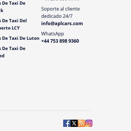
s De Taxi De
Soporte al cliente
ck
dedicado 24/7
s De Taxi Del
info@aplcars.com
erto LCY
WhatsApp
s De Taxi De Luton
+44 753 898 9360
s De Taxi De
ed