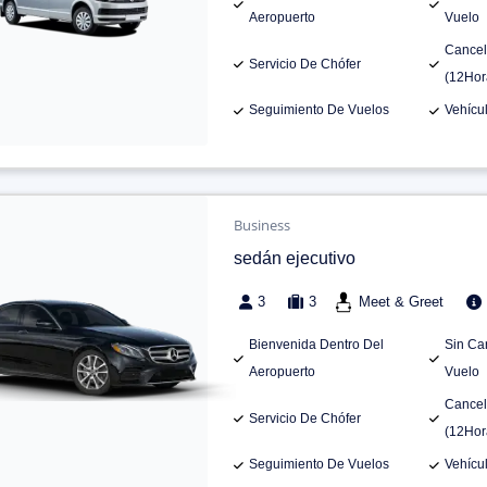
Aeropuerto
Vuelo
Cancel
Servicio De Chófer
(12Hor
Seguimiento De Vuelos
Vehícu
Business
sedán ejecutivo
3
3
Meet & Greet
Bienvenida Dentro Del
Sin Ca
Aeropuerto
Vuelo
Cancel
Servicio De Chófer
(12Hor
Seguimiento De Vuelos
Vehícu