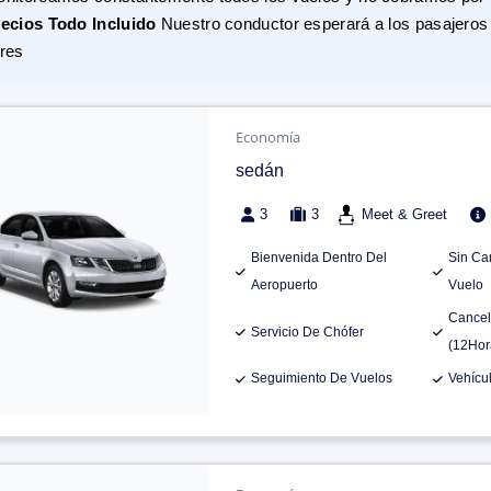
ecios Todo Incluido
Nuestro conductor esperará a los pasajeros 
res
Economía
sedán
3
3
Meet & Greet
Bienvenida Dentro Del
Sin Ca
Aeropuerto
Vuelo
Cancel
Servicio De Chófer
(12Hor
Seguimiento De Vuelos
Vehícu