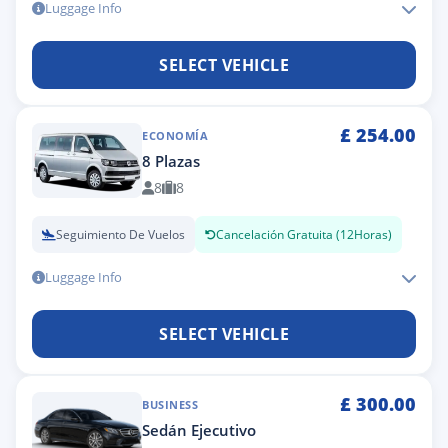
Luggage Info
SELECT VEHICLE
£
254.00
ECONOMÍA
8 Plazas
8
8
Seguimiento De Vuelos
Cancelación Gratuita (12Horas)
Luggage Info
SELECT VEHICLE
£
300.00
BUSINESS
Sedán Ejecutivo