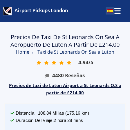
Airport Pickups London
Precios De Taxi De St Leonards On Sea A
Aeropuerto De Luton A Partir De £214.00
Home
→
Taxi de St Leonards On Sea a Luton
4.94
/
5
4480
Reseñas
Precios de taxi de Luton Airport a St Leonards O.S a
partir de £214.00
Distancia
:
108.84
Millas
(
175.16
km)
Duración Del Viaje
:
2 hora 28 mins