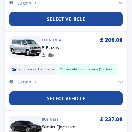
Luggage Info
SELECT VEHICLE
£
209.00
ECONOMÍA
8 Plazas
8
8
Seguimiento De Vuelos
Cancelación Gratuita (12Horas)
Luggage Info
SELECT VEHICLE
£
237.00
BUSINESS
Sedán Ejecutivo