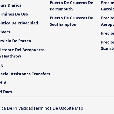
Puerto De Cruceros De
Precio
urs Diarios
Portsmouth
Gatwi
érminos De Uso
Puerto De Cruceros De
Precio
lítica De Privacidad
Southampton
Aeropu
ivers
Precio
rvicio De Porteo
Precio
Stanst
istente Del Aeropuerto
e Heathrow
AQ
ecial Assistance Transfers
L AI
I Docs
tica De Privacidad
Términos De Uso
Site Map