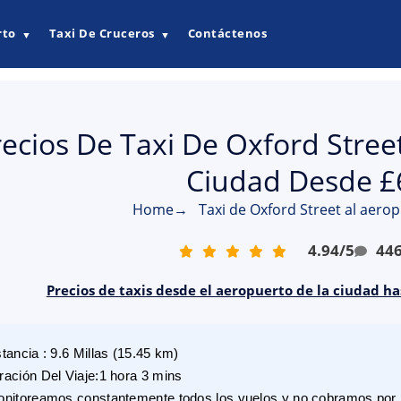
rto
Taxi De Cruceros
Contáctenos
▼
▼
recios De Taxi De Oxford Stree
Ciudad Desde £
Home
→
Taxi de Oxford Street al aerop
4.94
/
5
44
Precios de taxis desde el aeropuerto de la ciudad h
stancia
:
9.6
Millas
(
15.45
km)
ración Del Viaje
:
1 hora 3 mins
nitoreamos constantemente todos los vuelos y no cobramos por r