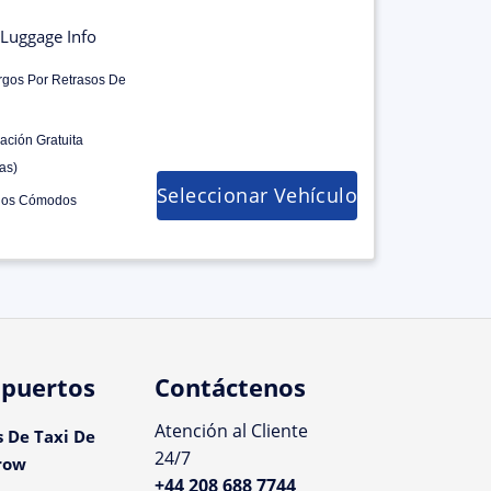
Luggage Info
rgos Por Retrasos De
ación Gratuita
as)
Seleccionar Vehículo
los Cómodos
puertos
Contáctenos
Atención al Cliente
s De Taxi De
24/7
row
+44 208 688 7744