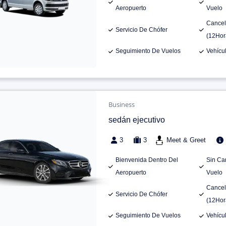
Aeropuerto
Vuelo
Cancel
Servicio De Chófer
(12Hor
Seguimiento De Vuelos
Vehícu
Business
sedán ejecutivo
3
3
Meet & Greet
Bienvenida Dentro Del
Sin Ca
Aeropuerto
Vuelo
Cancel
Servicio De Chófer
(12Hor
Seguimiento De Vuelos
Vehícu