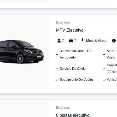
Business
MPV Ejecutivo
7
7
Meet & Greet
Bienvenida Dentro Del
Sin Ca
Aeropuerto
Vuelo
Cancel
Servicio De Chófer
(12Hor
Seguimiento De Vuelos
Vehícu
Business
8 plazas ejecutivo