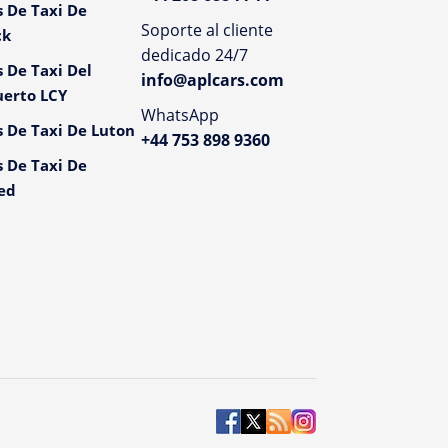
s De Taxi De
Soporte al cliente
ck
dedicado 24/7
s De Taxi Del
info@aplcars.com
erto LCY
WhatsApp
s De Taxi De Luton
+44 753 898 9360
s De Taxi De
ed