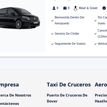
8
8
Meet & Greet
Bienvenida Dentro Del
Sin Ca
Aeropuerto
Vuelo
Cancel
Servicio De Chófer
(12Hor
Seguimiento De Vuelos
Vehícu
mpresa
Taxi De Cruceros
Aero
cerca De Nosotros
Puerto De Cruceros De
Precio
Dover
Heath
ontáctenos