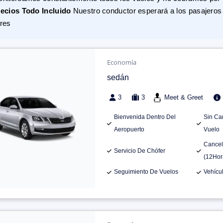
ecios Todo Incluido
Nuestro conductor esperará a los pasajeros 
res
Economía
sedán
3
3
Meet & Greet
Bienvenida Dentro Del
Sin Ca
Aeropuerto
Vuelo
Cancel
Servicio De Chófer
(12Hor
Seguimiento De Vuelos
Vehícu