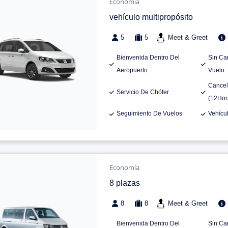
Economía
vehículo multipropósito
5
5
Meet & Greet
Bienvenida Dentro Del
Sin Ca
Aeropuerto
Vuelo
Cancel
Servicio De Chófer
(12Hor
Seguimiento De Vuelos
Vehícu
Economía
8 plazas
8
8
Meet & Greet
Bienvenida Dentro Del
Sin Ca