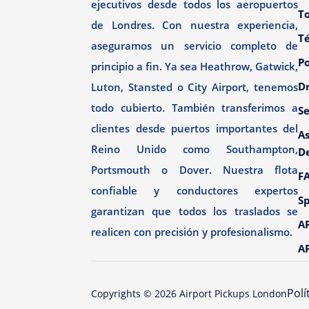
ejecutivos desde todos los aeropuertos
To
de Londres. Con nuestra experiencia,
T
aseguramos un servicio completo de
Po
principio a fin. Ya sea Heathrow, Gatwick,
Dr
Luton, Stansted o City Airport, tenemos
todo cubierto. También transferimos a
Se
clientes desde puertos importantes del
As
Reino Unido como Southampton,
D
Portsmouth o Dover. Nuestra flota
F
confiable y conductores expertos
Sp
garantizan que todos los traslados se
AP
realicen con precisión y profesionalismo.
AP
Polí
Copyrights ©
2026
Airport Pickups London