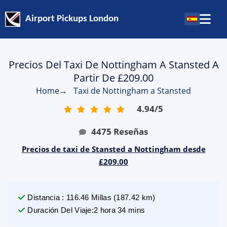
Airport Pickups London
Precios Del Taxi De Nottingham A Stansted A
Partir De £209.00
Home
→
Taxi de Nottingham a Stansted
4.94
/
5
4475
Reseñas
Precios de taxi de Stansted a Nottingham desde
£209.00
Distancia
:
116.46
Millas
(
187.42
km)
Duración Del Viaje
:
2 hora 34 mins