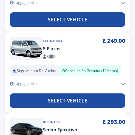
Luggage Info
SELECT VEHICLE
£
249.00
ECONOMÍA
8 Plazas
8
8
Seguimiento De Vuelos
Cancelación Gratuita (12Horas)
Luggage Info
SELECT VEHICLE
£
293.00
BUSINESS
Sedán Ejecutivo